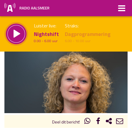
RADIO AALSMEER
Luister live:
Straks:
Nightshift
Dagprogrammering
0.00 - 6.00 uur
6.00 - 10.00 uur
uur 1 van x
Vorig uur
Volgend uur
Inklappen
Deel dit bericht!