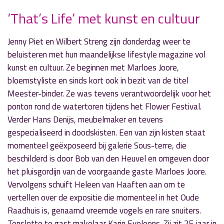
‘That’s Life’ met kunst en cultuur
Jenny Piet en Wilbert Streng zijn donderdag weer te
» Volgend nieuwsbericht
beluisteren met hun maandelijkse lifestyle magazine vol
‘Let’s Go’ over Kinderen voor Kinderen
kunst en cultuur. Ze beginnen met Marloes Joore,
10 juli 2017
bloemstyliste en sinds kort ook in bezit van de titel
Meester-binder. Ze was tevens verantwoordelijk voor het
« Vorig nieuwsbericht
ponton rond de watertoren tijdens het Flower Festival.
Handlezeres Ira Nagel in ‘Echt Esther’
Verder Hans Denijs, meubelmaker en tevens
10 juli 2017
gespecialiseerd in doodskisten. Een van zijn kisten staat
momenteel geëxposeerd bij galerie Sous-terre, die
beschilderd is door Bob van den Heuvel en omgeven door
het pluisgordijn van de voorgaande gaste Marloes Joore.
Vervolgens schuift Heleen van Haaften aan om te
vertellen over de expositie die momenteel in het Oude
Raadhuis is, genaamd vreemde vogels en rare snuiters.
Tenslotte te gast makelaar Karin Eveleens. Zij zit 25 jaar in