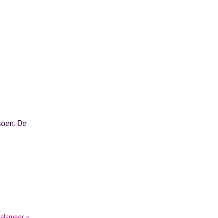
soen. De
Aalsmeer »