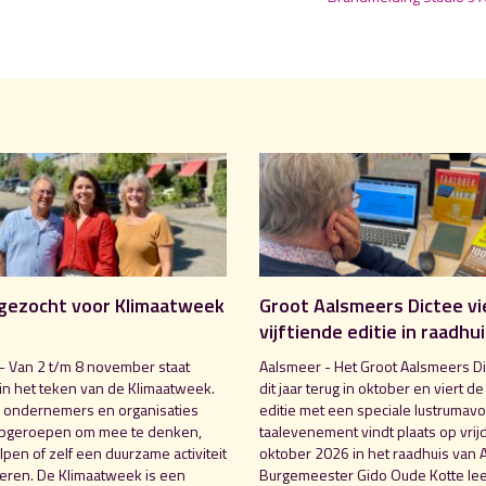
gezocht voor Klimaatweek
Groot Aalsmeers Dictee vi
vijftiende editie in raadhu
- Van 2 t/m 8 november staat
Aalsmeer - Het Groot Aalsmeers Di
in het teken van de Klimaatweek.
dit jaar terug in oktober en viert de
 ondernemers en organisaties
editie met een speciale lustrumavo
pgeroepen om mee te denken,
taalevenement vindt plaats op vrij
pen of zelf een duurzame activiteit
oktober 2026 in het raadhuis van 
seren. De Klimaatweek is een
Burgemeester Gido Oude Kotte lee