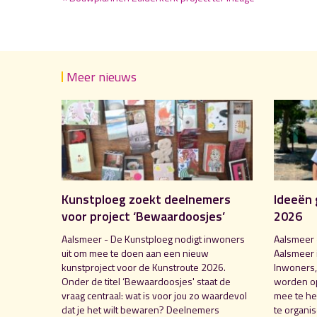
Meer nieuws
Kunstploeg zoekt deelnemers
Ideeën 
voor project ‘Bewaardoosjes’
2026
Aalsmeer - De Kunstploeg nodigt inwoners
Aalsmeer 
uit om mee te doen aan een nieuw
Aalsmeer 
kunstproject voor de Kunstroute 2026.
Inwoners,
Onder de titel ‘Bewaardoosjes' staat de
worden o
vraag centraal: wat is voor jou zo waardevol
mee te hel
dat je het wilt bewaren? Deelnemers
te organi