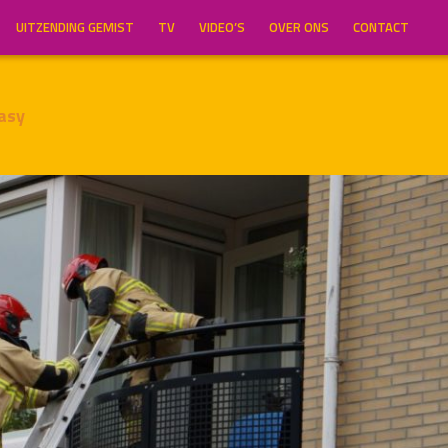
UITZENDING GEMIST
TV
VIDEO’S
OVER ONS
CONTACT
asy