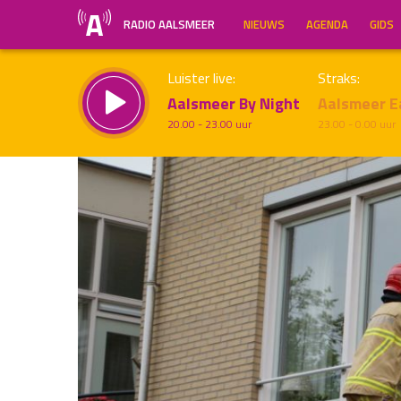
RADIO AALSMEER
NIEUWS
AGENDA
GIDS
Luister live:
Straks:
Aalsmeer By Night
Aalsmeer E
20.00 - 23.00 uur
23.00 - 0.00 uur
Inklappen