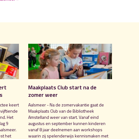
ert
Maakplaats Club start na de
is
zomer weer
ctee keert
Aalsmeer - Na de zomervakantie gaat de
 vijftiende
Maakplaats Club van de Bibliotheek
nd. Het
Amstelland weer van start. Vanaf eind
dag 9
augustus en september kunnen kinderen
Aalsmeer.
vanaf 8 jaar deelnemen aan workshops
st het
waarin zij spelenderwijs kennismaken met