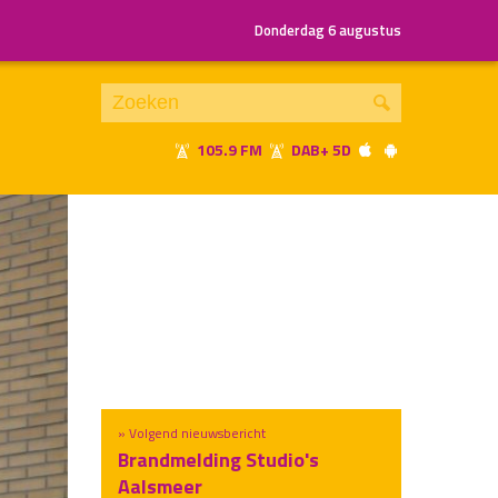
Donderdag 6 augustus
105.9 FM
DAB+ 5D
Je luistert nu naar
uur 1 van x
«
Vorig uur
Volgend uur
»
» Volgend nieuwsbericht
Brandmelding Studio's
Aalsmeer