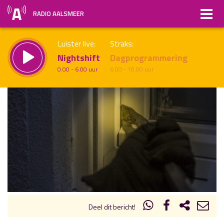
RADIO AALSMEER
Luister live:
Straks:
Nightshift
Dagprogrammering
0.00 - 6.00 uur
6.00 - 10.00 uur
uur 1 van x
Vorig uur
Volgend uur
Inklappen
Deel dit bericht!