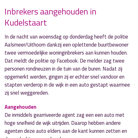
Inbrekers aangehouden in
Kudelstaart
» Volgend nieuwsbericht
De scholen zijn weer begonnen
In de nacht van woensdag op donderdag heeft de politie
31 augustus 2017
Aalsmeer/Uithoorn dankzij een oplettende buurtbewoner
twee vermoedelijke woninginbrekers aan kunnen houden.
« Vorig nieuwsbericht
Dat meldt de politie op Facebook. De melder zag twee
Gaslek Bachlaan
personen rondneuzen in de tuin van de buren. Nadat zij
29 augustus 2017
opgemerkt werden, gingen zij er echter snel vandoor en
stapten verderop in de wijk in een auto gestapt waarmee
zij snel weggereden.
Aangehouden
De inmiddels gearriveerde agent zag een een auto met
hoge snelheid de wijk uitrijden. Daarop hebben andere
agenten deze auto elders aan de kant kunnen zetten en