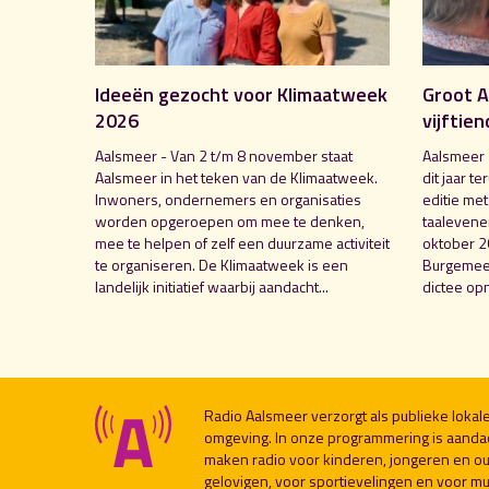
Ideeën gezocht voor Klimaatweek
Groot A
2026
vijftien
Aalsmeer - Van 2 t/m 8 november staat
Aalsmeer 
Aalsmeer in het teken van de Klimaatweek.
dit jaar te
Inwoners, ondernemers en organisaties
editie me
worden opgeroepen om mee te denken,
taalevenem
mee te helpen of zelf een duurzame activiteit
oktober 2
te organiseren. De Klimaatweek is een
Burgemees
landelijk initiatief waarbij aandacht...
dictee opn
Radio Aalsmeer verzorgt als publieke loka
omgeving. In onze programmering is aanda
maken radio voor kinderen, jongeren en ou
gelovigen, voor sportievelingen en voor muzi