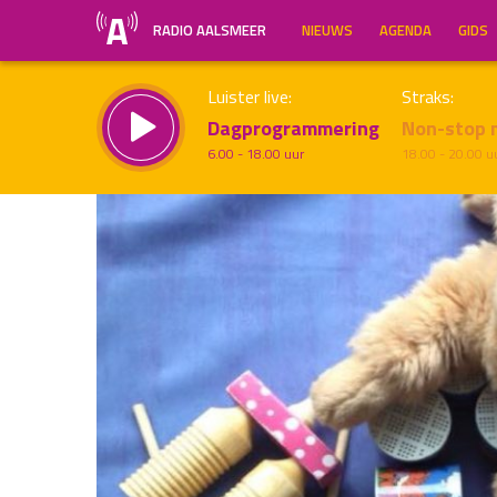
RADIO AALSMEER
NIEUWS
AGENDA
GIDS
Luister live:
Straks:
Dagprogrammering
Non-stop 
6.00 - 18.00 uur
18.00 - 20.00 u
Inklappen