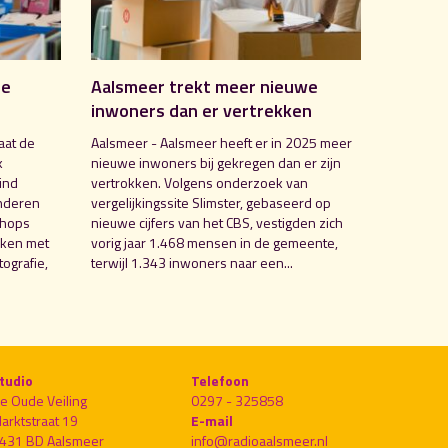
de
Aalsmeer trekt meer nieuwe
inwoners dan er vertrekken
aat de
Aalsmeer - Aalsmeer heeft er in 2025 meer
k
nieuwe inwoners bij gekregen dan er zijn
ind
vertrokken. Volgens onderzoek van
nderen
vergelijkingssite Slimster, gebaseerd op
shops
nieuwe cijfers van het CBS, vestigden zich
aken met
vorig jaar 1.468 mensen in de gemeente,
ografie,
terwijl 1.343 inwoners naar een...
tudio
Telefoon
e Oude Veiling
0297 - 325858
arktstraat 19
E-mail
431 BD Aalsmeer
info@radioaalsmeer.nl