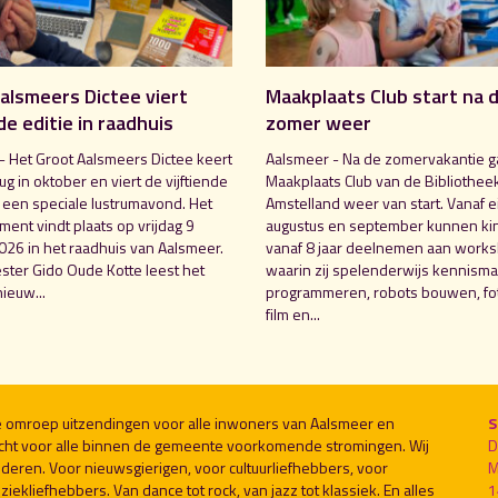
alsmeers Dictee viert
Maakplaats Club start na 
de editie in raadhuis
zomer weer
- Het Groot Aalsmeers Dictee keert
Aalsmeer - Na de zomervakantie g
rug in oktober en viert de vijftiende
Maakplaats Club van de Bibliothee
t een speciale lustrumavond. Het
Amstelland weer van start. Vanaf e
ent vindt plaats op vrijdag 9
augustus en september kunnen ki
026 in het raadhuis van Aalsmeer.
vanaf 8 jaar deelnemen aan work
ter Gido Oude Kotte leest het
waarin zij spelenderwijs kennism
ieuw...
programmeren, robots bouwen, fot
film en...
le omroep uitzendingen voor alle inwoners van Aalsmeer en
S
cht voor alle binnen de gemeente voorkomende stromingen. Wij
D
deren. Voor nieuwsgierigen, voor cultuurliefhebbers, voor
M
ekliefhebbers. Van dance tot rock, van jazz tot klassiek. En alles
1