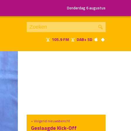
Donderdag 6 augustus
105.9 FM
DAB+ 5D
Je luistert nu naar
uur 1 van x
«
Vorig uur
Volgend uur
»
» Volgend nieuwsbericht
Geslaagde Kick-Off