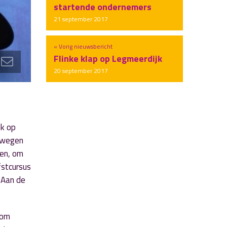
startende ondernemers
21 september 2017
« Vorig nieuwsbericht
Flinke klap op Legmeerdijk
20 september 2017
ek op
bewegen
oen, om
fstcursus
 Aan de
 om