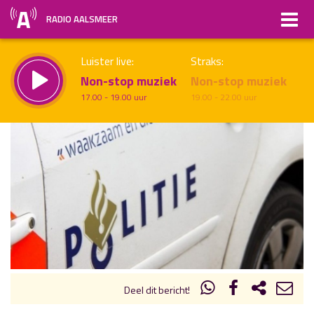
RADIO AALSMEER
Luister live:
Straks:
Non-stop muziek
Non-stop muziek
17.00 - 19.00 uur
19.00 - 22.00 uur
uur 1 van x
Vorig uur
Volgend uur
Inklappen
Deel dit bericht!