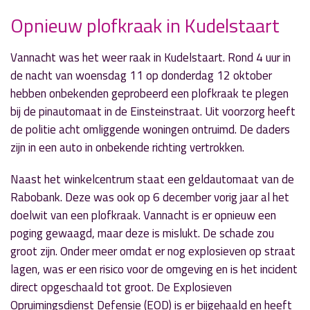
Opnieuw plofkraak in Kudelstaart
Vannacht was het weer raak in Kudelstaart. Rond 4 uur in
» Volgend nieuwsbericht
de nacht van woensdag 11 op donderdag 12 oktober
Gemeente Aalsmeer start Duurzaamheidsfonds
hebben onbekenden geprobeerd een plofkraak te plegen
12 oktober 2017
bij de pinautomaat in de Einsteinstraat. Uit voorzorg heeft
de politie acht omliggende woningen ontruimd. De daders
« Vorig nieuwsbericht
zijn in een auto in onbekende richting vertrokken.
KWF Korenmarathon levert €9225,- op
11 oktober 2017
Naast het winkelcentrum staat een geldautomaat van de
Rabobank. Deze was ook op 6 december vorig jaar al het
doelwit van een plofkraak. Vannacht is er opnieuw een
poging gewaagd, maar deze is mislukt. De schade zou
groot zijn. Onder meer omdat er nog explosieven op straat
lagen, was er een risico voor de omgeving en is het incident
direct opgeschaald tot groot. De Explosieven
Opruimingsdienst Defensie (EOD) is er bijgehaald en heeft