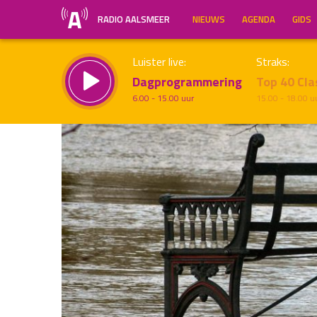
RADIO AALSMEER
NIEUWS
AGENDA
GIDS
Luister live:
Straks:
Dagprogrammering
Top 40 Cla
6.00 - 15.00 uur
15.00 - 18.00 u
Inklappen