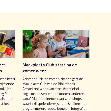
ert
Maakplaats Club start na de
is
zomer weer
ctee keert
Aalsmeer - Na de zomervakantie gaat de
 vijftiende
Maakplaats Club van de Bibliotheek
nd. Het
Amstelland weer van start. Vanaf eind
dag 9
augustus en september kunnen kinderen
Aalsmeer.
vanaf 8 jaar deelnemen aan workshops
st het
waarin zij spelenderwijs kennismaken met
programmeren, robots bouwen, fotografie,