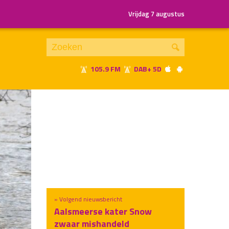
Vrijdag 7 augustus
105.9 FM
DAB+ 5D
Je luistert nu naar
uur 1 van x
«
Vorig uur
Volgend uur
»
» Volgend nieuwsbericht
Aalsmeerse kater Snow
zwaar mishandeld