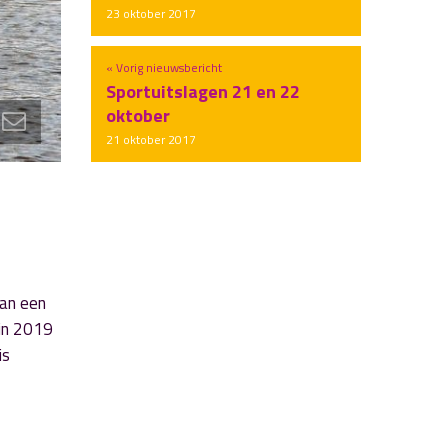
23 oktober 2017
« Vorig nieuwsbericht
Sportuitslagen 21 en 22
oktober
21 oktober 2017
an een
 in 2019
is