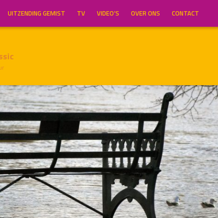
UITZENDING GEMIST
TV
VIDEO’S
OVER ONS
CONTACT
ssic
ur