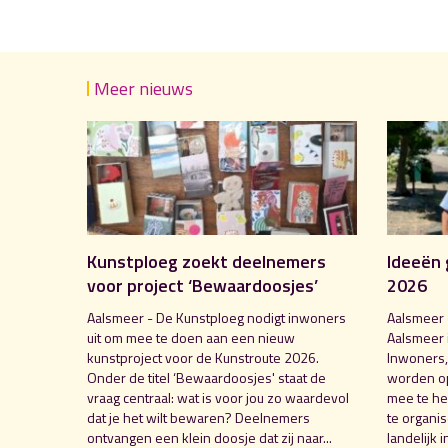
Meer nieuws
Kunstploeg zoekt deelnemers
Ideeën 
voor project ‘Bewaardoosjes’
2026
Aalsmeer - De Kunstploeg nodigt inwoners
Aalsmeer 
uit om mee te doen aan een nieuw
Aalsmeer 
kunstproject voor de Kunstroute 2026.
Inwoners,
Onder de titel ‘Bewaardoosjes' staat de
worden o
vraag centraal: wat is voor jou zo waardevol
mee te hel
dat je het wilt bewaren? Deelnemers
te organi
ontvangen een klein doosje dat zij naar...
landelijk i