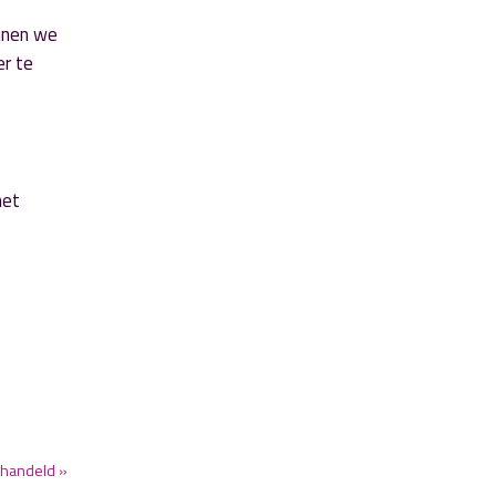
unnen we
er te
het
shandeld »