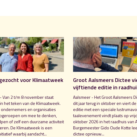
gezocht voor Klimaatweek
Groot Aalsmeers Dictee vi
vijftiende editie in raadhu
- Van 2 t/m 8 november staat
Aalsmeer - Het Groot Aalsmeers Di
in het teken van de Klimaatweek.
dit jaar terug in oktober en viert de
 ondernemers en organisaties
editie met een speciale lustrumavo
pgeroepen om mee te denken,
taalevenement vindt plaats op vrij
pen of zelf een duurzame activiteit
oktober 2026 in het raadhuis van 
seren. De Klimaatweek is een
Burgemeester Gido Oude Kotte lee
nitiatief waarbij aandacht...
dictee opnieuw...