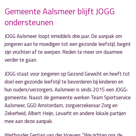
Gemeente Aalsmeer blijft JOGG
ondersteunen
» Volgend nieuwsbericht
Ssst! De tijger slaapt…
JOGG Aalsmeer loopt inmiddels drie jaar. De aanpak om
23 januari 2018
jongeren aan te moedigen tot een gezonde leefstijl, begint
zijn vruchten af te werpen. Reden te meer om daarmee
« Vorig nieuwsbericht
verder te gaan.
Wethouders en politie delen fietslampjes uit
23 januari 2018
JOGG staat voor Jongeren op Gezond Gewicht en heeft tot
doel een gezonde leefstijl te bevorderen bij kinderen en
hun ouders/verzorgers. Aalsmeer is sinds 2015 een JOGG-
gemeente. Naast de gemeente werken Team Sportservice
Aalsmeer, GGD Amsterdam, zorgverzekeraar Zorg en
Zekerheid, Albert Heijn, Levarht en andere lokale partijen
mee aan deze aanpak.
Wethouder Gertjan van der Hoeven: “We richten ons de