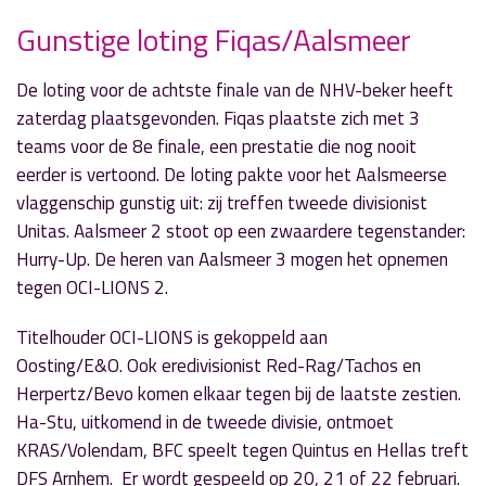
Gunstige loting Fiqas/Aalsmeer
» Volgend nieuwsbericht
De loting voor de achtste finale van de NHV-beker heeft
Schermer Giacon verslaat de op een na beste
zaterdag plaatsgevonden. Fiqas plaatste zich met 3
van de wereld
teams voor de 8e finale, een prestatie die nog nooit
22 januari 2018
eerder is vertoond. De loting pakte voor het Aalsmeerse
vlaggenschip gunstig uit: zij treffen tweede divisionist
« Vorig nieuwsbericht
Unitas. Aalsmeer 2 stoot op een zwaardere tegenstander:
Sportuitslagen 20 en 21 januari
Hurry-Up. De heren van Aalsmeer 3 mogen het opnemen
20 januari 2018
tegen OCI-LIONS 2.
Titelhouder OCI-LIONS is gekoppeld aan
Oosting/E&O. Ook eredivisionist Red-Rag/Tachos en
Herpertz/Bevo komen elkaar tegen bij de laatste zestien.
Ha-Stu, uitkomend in de tweede divisie, ontmoet
KRAS/Volendam, BFC speelt tegen Quintus en Hellas treft
DFS Arnhem. Er wordt gespeeld op 20, 21 of 22 februari.