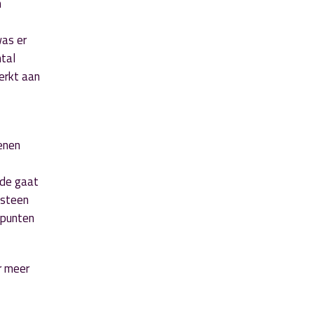
n
was er
ntal
erkt aan
ienen
ede gaat
wsteen
lpunten
r meer