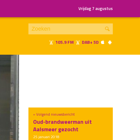
Vrijdag 7 augustus
105.9 FM
DAB+ 5D
Je luistert nu naar
uur 1 van x
«
Vorig uur
Volgend uur
»
» Volgend nieuwsbericht
Oud-brandweerman uit
Aalsmeer gezocht
25 januari 2018