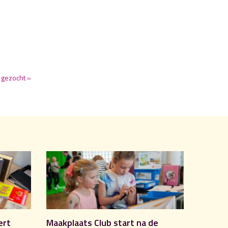
 gezocht »
ert
Maakplaats Club start na de