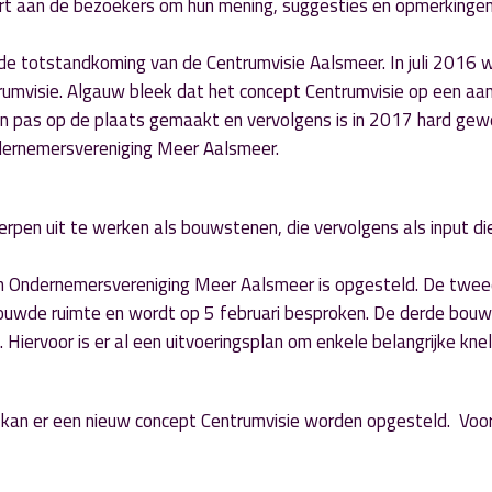
eurt aan de bezoekers om hun mening, suggesties en opmerkinge
de totstandkoming van de Centrumvisie Aalsmeer. In juli 2016 
rumvisie. Algauw bleek dat het concept Centrumvisie op een aa
een pas op de plaats gemaakt en vervolgens is in 2017 hard gew
dernemersvereniging Meer Aalsmeer.
erpen uit te werken als bouwstenen, die vervolgens als input d
an Ondernemersvereniging Meer Aalsmeer is opgesteld. De twe
bouwde ruimte en wordt op 5 februari besproken. De derde bou
 Hiervoor is er al een uitvoeringsplan om enkele belangrijke kne
 kan er een nieuw concept Centrumvisie worden opgesteld. Voo