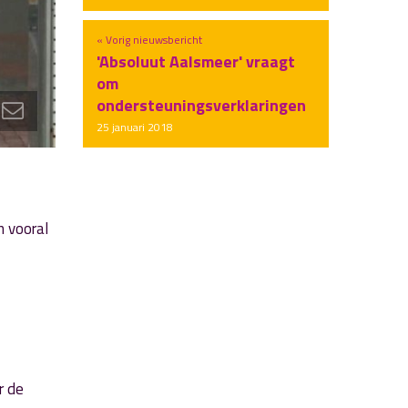
« Vorig nieuwsbericht
'Absoluut Aalsmeer' vraagt
om
ondersteuningsverklaringen
25 januari 2018
n vooral
r de