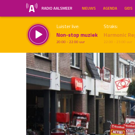
RADIO AALSMEER
NIEUWS
AGENDA
GIDS
Luister live:
Straks:
Non-stop muziek
Harmonic Re
20.00 - 22.00 uur
22.00 - 23.00 uur
Inklappen