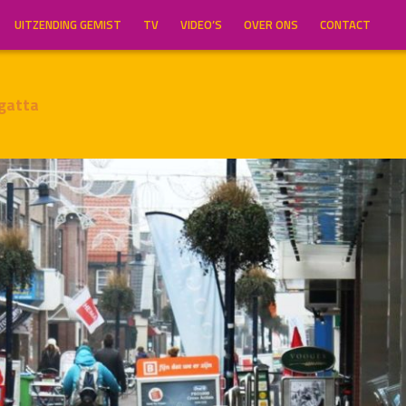
UITZENDING GEMIST
TV
VIDEO’S
OVER ONS
CONTACT
gatta