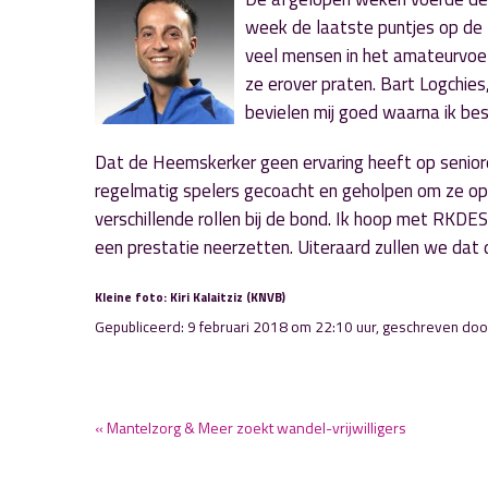
week de laatste puntjes op de -
veel mensen in het amateurvoetb
ze erover praten. Bart Logchies
bevielen mij goed waarna ik bes
Dat de Heemskerker geen ervaring heeft op seniore
regelmatig spelers gecoacht en geholpen om ze op 
verschillende rollen bij de bond. Ik hoop met RKDE
een prestatie neerzetten. Uiteraard zullen we dat 
Kleine foto: Kiri Kalaitziz (KNVB)
Gepubliceerd: 9 februari 2018 om 22:10 uur, geschreven do
« Mantelzorg & Meer zoekt wandel-vrijwilligers