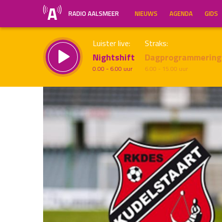
RADIO AALSMEER
NIEUWS
AGENDA
GIDS
Luister live:
Straks:
Nightshift
Dagprogrammering
0.00 - 6.00 uur
6.00 - 15.00 uur
Inklappen