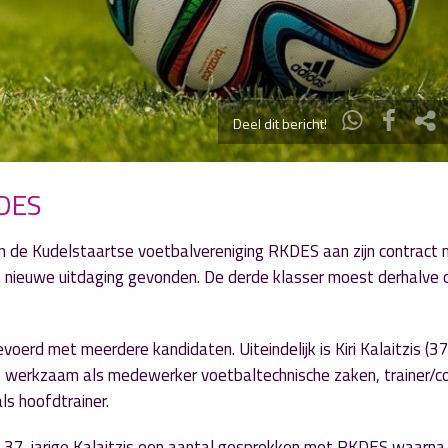
Deel dit bericht!
KDES
n de Kudelstaartse voetbalvereniging RKDES aan zijn contract n
een nieuwe uitdaging gevonden. De derde klasser moest derhalve
voerd met meerdere kandidaten. Uiteindelijk is
Kiri Kalaitzis (37
as werkzaam als medewerker voetbaltechnische zaken, trainer/c
ls hoofdtrainer.
37-jarige Kalaitzis een aantal gesprekken met RKDES waarna 