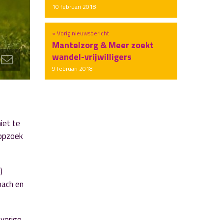
10 februari 2018
« Vorig nieuwsbericht
Mantelzorg & Meer zoekt
wandel-vrijwilligers
9 februari 2018
iet te
 opzoek
)
oach en
vorige