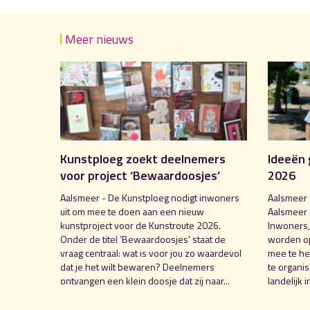
Meer nieuws
Kunstploeg zoekt deelnemers
Ideeën 
voor project ‘Bewaardoosjes’
2026
Aalsmeer - De Kunstploeg nodigt inwoners
Aalsmeer 
uit om mee te doen aan een nieuw
Aalsmeer 
kunstproject voor de Kunstroute 2026.
Inwoners,
Onder de titel ‘Bewaardoosjes' staat de
worden o
vraag centraal: wat is voor jou zo waardevol
mee te hel
dat je het wilt bewaren? Deelnemers
te organi
ontvangen een klein doosje dat zij naar...
landelijk i