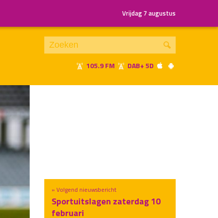
Vrijdag 7 augustus
105.9 FM
DAB+ 5D
Je luistert nu naar
uur 1 van x
«
Vorig uur
Volgend uur
»
» Volgend nieuwsbericht
Sportuitslagen zaterdag 10
februari