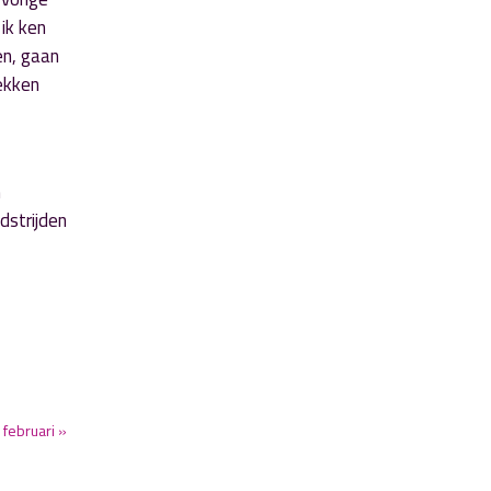
ik ken
en, gaan
rekken
n
dstrijden
 februari »