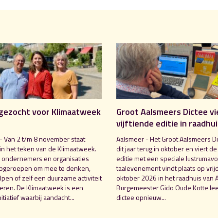
gezocht voor Klimaatweek
Groot Aalsmeers Dictee vi
vijftiende editie in raadhu
- Van 2 t/m 8 november staat
Aalsmeer - Het Groot Aalsmeers Di
in het teken van de Klimaatweek.
dit jaar terug in oktober en viert de
 ondernemers en organisaties
editie met een speciale lustrumavo
pgeroepen om mee te denken,
taalevenement vindt plaats op vrij
pen of zelf een duurzame activiteit
oktober 2026 in het raadhuis van 
seren. De Klimaatweek is een
Burgemeester Gido Oude Kotte lee
nitiatief waarbij aandacht...
dictee opnieuw...