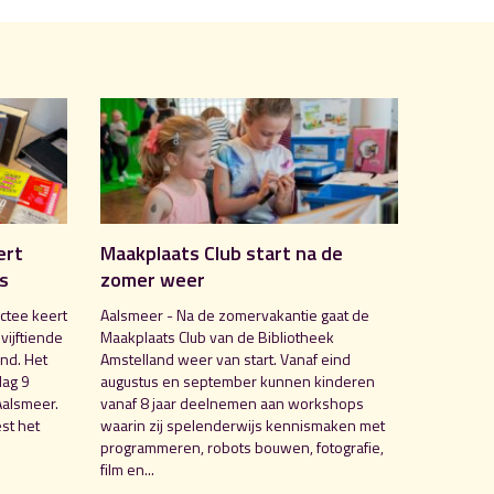
ert
Maakplaats Club start na de
is
zomer weer
ctee keert
Aalsmeer - Na de zomervakantie gaat de
 vijftiende
Maakplaats Club van de Bibliotheek
nd. Het
Amstelland weer van start. Vanaf eind
dag 9
augustus en september kunnen kinderen
Aalsmeer.
vanaf 8 jaar deelnemen aan workshops
st het
waarin zij spelenderwijs kennismaken met
programmeren, robots bouwen, fotografie,
film en...