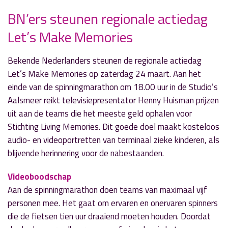
BN’ers steunen regionale actiedag
» Volgend nieuwsbericht
Let’s Make Memories
Fijnstof absorberende planten geplant in Green
Park
13 maart 2018
Bekende Nederlanders steunen de regionale actiedag
Let’s Make Memories op zaterdag 24 maart. Aan het
« Vorig nieuwsbericht
einde van de spinningmarathon om 18.00 uur in de Studio’s
Het b-klusteam op pad voor ‘Let’s Make
Aalsmeer reikt televisiepresentator Henny Huisman prijzen
Memories’
uit aan de teams die het meeste geld ophalen voor
12 maart 2018
Stichting Living Memories. Dit goede doel maakt kosteloos
audio- en videoportretten van terminaal zieke kinderen, als
blijvende herinnering voor de nabestaanden.
Videoboodschap
Aan de spinningmarathon doen teams van maximaal vijf
personen mee. Het gaat om ervaren en onervaren spinners
die de fietsen tien uur draaiend moeten houden. Doordat