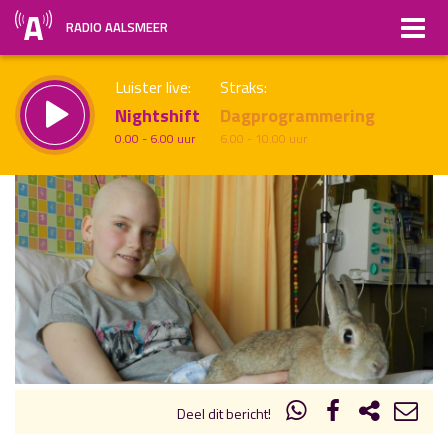
RADIO AALSMEER
Luister live:
Straks:
Nightshift
Dagprogrammering
0.00 - 6.00 uur
6.00 - 10.00 uur
uur 1 van x
Vorig uur
Volgend uur
Inklappen
Deel dit bericht!