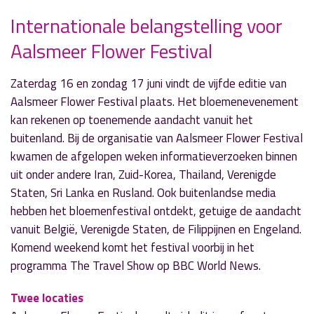
Internationale belangstelling voor
Aalsmeer Flower Festival
» Volgend nieuwsbericht
Gaslekkage na werkzaamheden
28 mei 2018
Zaterdag 16 en zondag 17 juni vindt de vijfde editie van
Aalsmeer Flower Festival plaats. Het bloemenevenement
« Vorig nieuwsbericht
kan rekenen op toenemende aandacht vanuit het
Toffe workshops voor kinderen in Pop Up
buitenland. Bij de organisatie van Aalsmeer Flower Festival
Atelier
kwamen de afgelopen weken informatieverzoeken binnen
28 mei 2018
uit onder andere Iran, Zuid-Korea, Thailand, Verenigde
Staten, Sri Lanka en Rusland. Ook buitenlandse media
hebben het bloemenfestival ontdekt, getuige de aandacht
vanuit België, Verenigde Staten, de Filippijnen en Engeland.
Komend weekend komt het festival voorbij in het
programma The Travel Show op BBC World News.
Twee locaties