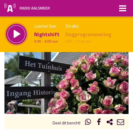
RADIO AALSMEER
Luister live:
Straks:
Nightshift
Dagprogrammering
0.00 - 6.00 uur
6.00 - 15.00 uur
uur 1 van x
Vorig uur
Volgend uur
Inklappen
Deel dit bericht!