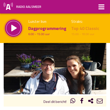
RADIO AALSMEER
Luister live:
Straks:
Dagprogrammering
Top 40 Classic
6.00 - 15.00 uur
15.00 - 18.00 uur
uur 1 van x
Vorig uur
Volgend uur
Inklappen
Deel dit bericht!