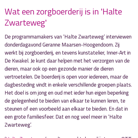
Wat een zorgboerderij is in 'Halte
Zwarteweg'
» Volgend nieuwsbericht
‘Zimmer Frei’ ontvangt talent uit de regio
De programmamakers van ‘Halte Zwarteweg’ interviewen
3 mei 2018
donderdagavond Geranne Maarsen-Hoogendoorn. Zij
werkt bij zorgboerderij, en tevens kunstatelier, Inner-Art in
« Vorig nieuwsbericht
De Kwakel. Je kunt daar helpen met het verzorgen van de
‘Op weg naar DownTown’
dieren, maar ook op een gezonde manier de dieren
30 april 2018
vertroetelen. De boerderij is open voor iedereen, maar de
dagbesteding vindt in enkele verschillende groepen plaats.
Het doel is om jong en oud met ieder hun eigen beperking
de gelegenheid te bieden van elkaar te kunnen leren, te
steunen of een voorbeeld aan elkaar te bieden. En dat in
een grote familiesfeer. Dat en nog veel meer in ‘Halte
Zwarteweg’.