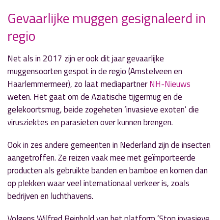
Gevaarlijke muggen gesignaleerd in
regio
» Volgend nieuwsbericht
Oproep PWN te stoppen met sproeien tuin
Net als in 2017 zijn er ook dit jaar gevaarlijke
29 juni 2018
muggensoorten gespot in de regio (Amstelveen en
Haarlemmermeer), zo laat mediapartner
NH-Nieuws
« Vorig nieuwsbericht
weten. Het gaat om de Aziatische tijgermug en de
Afsluitingen N201 voor onderhoud
gelekoortsmug, beide zogeheten ‘invasieve exoten’ die
29 juni 2018
virusziektes en parasieten over kunnen brengen.
Ook in zes andere gemeenten in Nederland zijn de insecten
aangetroffen. Ze reizen vaak mee met geïmporteerde
producten als gebruikte banden en bamboe en komen dan
op plekken waar veel internationaal verkeer is, zoals
bedrijven en luchthavens.
Volgens Wilfred Reinhold van het platform ‘Stop invasieve