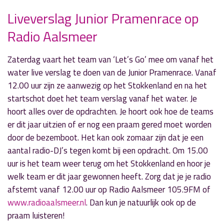
Liveverslag Junior Pramenrace op
Radio Aalsmeer
» Volgend nieuwsbericht
Trio Nootmuskaat bij ‘Jan & Jansen Live’
14 juni 2018
Zaterdag vaart het team van ‘Let’s Go’ mee om vanaf het
water live verslag te doen van de Junior Pramenrace. Vanaf
« Vorig nieuwsbericht
12.00 uur zijn ze aanwezig op het Stokkenland en na het
‘Sem op Zaterdag’ met zangeres Katelijne van
startschot doet het team verslag vanaf het water. Je
Otterloo
hoort alles over de opdrachten. Je hoort ook hoe de teams
11 juni 2018
er dit jaar uitzien of er nog een praam gered moet worden
door de bezemboot. Het kan ook zomaar zijn dat je een
aantal radio-DJ’s tegen komt bij een opdracht. Om 15.00
uur is het team weer terug om het Stokkenland en hoor je
welk team er dit jaar gewonnen heeft. Zorg dat je je radio
afstemt vanaf 12.00 uur op Radio Aalsmeer 105.9FM of
www.radioaalsmeer.nl
. Dan kun je natuurlijk ook op de
praam luisteren!