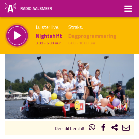
RADIO AALSMEER
Luister live:
Straks:
Nightshift
Dagprogrammering
0.00 - 6.00 uur
6.00 - 10.00 uur
uur 1 van x
Vorig uur
Volgend uur
Inklappen
Deel dit bericht!