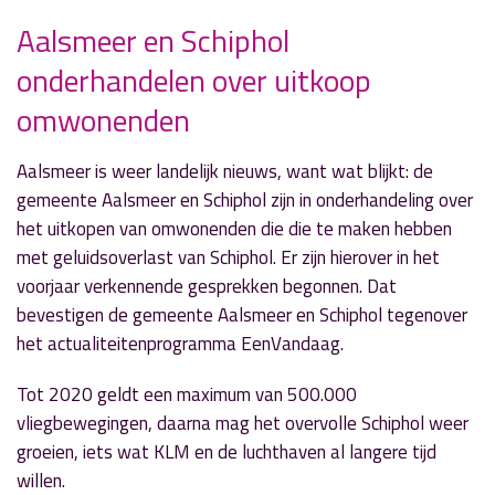
Aalsmeer en Schiphol
onderhandelen over uitkoop
» Volgend nieuwsbericht
omwonenden
Sportuitslagen zondag 9 september
9 september 2018
Aalsmeer is weer landelijk nieuws, want wat blijkt: de
gemeente Aalsmeer en Schiphol zijn in onderhandeling over
« Vorig nieuwsbericht
het uitkopen van omwonenden die die te maken hebben
Sportuitslagen zaterdag 8 september
met geluidsoverlast van Schiphol. Er zijn hierover in het
8 september 2018
voorjaar verkennende gesprekken begonnen. Dat
bevestigen de gemeente Aalsmeer en Schiphol tegenover
het actualiteitenprogramma EenVandaag.
Tot 2020 geldt een maximum van 500.000
vliegbewegingen, daarna mag het overvolle Schiphol weer
groeien, iets wat KLM en de luchthaven al langere tijd
willen.