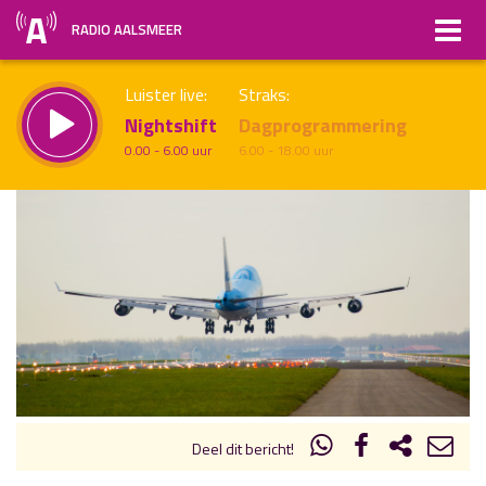
RADIO AALSMEER
Luister live:
Straks:
Nightshift
Dagprogrammering
0.00 - 6.00 uur
6.00 - 18.00 uur
uur 1 van x
Vorig uur
Volgend uur
Inklappen
Deel dit bericht!