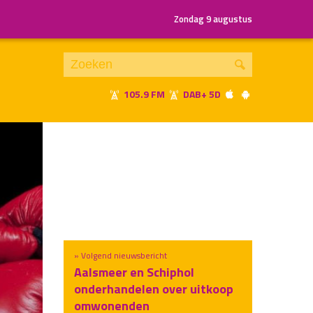
Zondag 9 augustus
105.9 FM
DAB+ 5D
Je luistert nu naar
uur 1 van x
«
Vorig uur
Volgend uur
»
» Volgend nieuwsbericht
Aalsmeer en Schiphol
onderhandelen over uitkoop
omwonenden