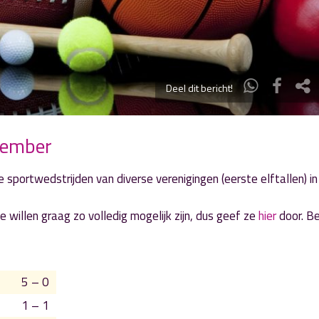
Deel dit bericht!
tember
 sportwedstrijden van diverse verenigingen (eerste elftallen) in
 willen graag zo volledig mogelijk zijn, dus geef ze
hier
door. B
5 – 0
1 – 1