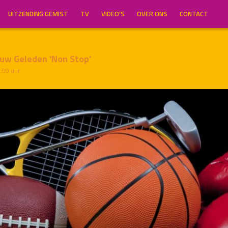
UITZENDING GEMIST
TV
VIDEO’S
OVER ONS
CONTACT
uw Geleden 'Non Stop'
7.00 uur