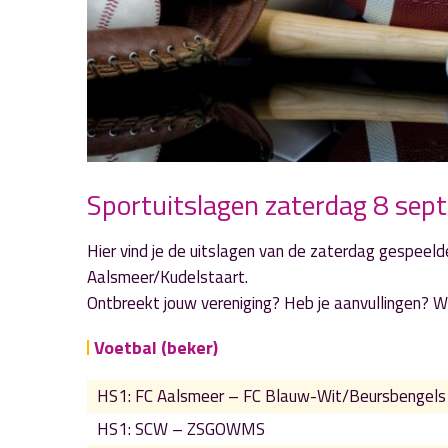
Sportuitslagen zaterdag 8 sep
Hier vind je de uitslagen van de zaterdag gespeelde
Aalsmeer/Kudelstaart.
Ontbreekt jouw vereniging? Heb je aanvullingen? We
Voetbal (beker)
HS1: FC Aalsmeer – FC Blauw-Wit/Beursbengels
HS1: SCW – ZSGOWMS