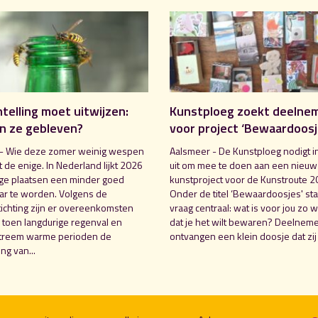
elling moet uitwijzen:
Kunstploeg zoekt deelne
jn ze gebleven?
voor project ‘Bewaardoosj
- Wie deze zomer weinig wespen
Aalsmeer - De Kunstploeg nodigt 
iet de enige. In Nederland lijkt 2026
uit om mee te doen aan een nieuw
e plaatsen een minder goed
kunstproject voor de Kunstroute 2
r te worden. Volgens de
Onder de titel ‘Bewaardoosjes' sta
chting zijn er overeenkomsten
vraag centraal: wat is voor jou zo 
 toen langdurige regenval en
dat je het wilt bewaren? Deelnem
xtreem warme perioden de
ontvangen een klein doosje dat zij 
ng van...