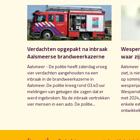
Verdachten opgepakt na inbraak
Wespent
Aalsmeerse brandweerkazerne
waar zi
Aalsmeer - De politie heeft zaterdag vroeg
Aalsmeer 
vier verdachten aangehouden na een
ziet, is n
inbraak in de brandweerkazerne in
op sommig
Aalsmeer. De politie kreeg rond 03.40 uur
wespenjaa
meldingen van getuigen die zagen dat er
Wespensti
werd ingebroken. Na de inbraak vertrokken
met 2024,
vier mensen in een auto. De politie...
enkele e
ontwikkeli