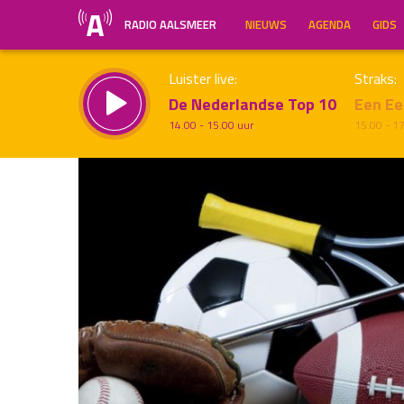
RADIO AALSMEER
NIEUWS
AGENDA
GIDS
Luister live:
Straks:
De Nederlandse Top 10
Een Ee
14.00 - 15.00 uur
15.00 - 1
Inklappen