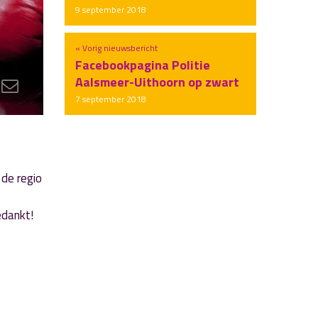
9 september 2018
« Vorig nieuwsbericht
Facebookpagina Politie
Aalsmeer-Uithoorn op zwart
7 september 2018
 de regio
edankt!