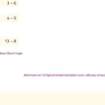
3 – 6
4 – 0
13 – 8
 door
Elbert Huijts
Aalsmeer en Schiphol onderhandelen over uitkoop omw