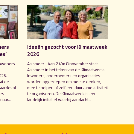
mers
Ideeën gezocht voor Klimaatweek
es’
2026
inwoners
Aalsmeer - Van 2 t/m 8 november staat
Aalsmeer in het teken van de Klimaatweek.
026.
Inwoners, ondernemers en organisaties
at de
worden opgeroepen om mee te denken,
waardevol
mee te helpen of zelf een duurzame activiteit
ers
te organiseren. De Klimaatweek is een
naar...
landelijk initiatief waarbij aandacht...