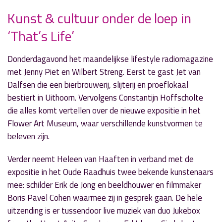
Kunst & cultuur onder de loep in
‘That’s Life’
» Volgend nieuwsbericht
Korte broeken, pepernoten en Ernst en Bobbie
in 'Let's Go'
Donderdagavond het maandelijkse lifestyle radiomagazine
5 november 2018
met Jenny Piet en Wilbert Streng. Eerst te gast Jet van
Dalfsen die een bierbrouwerij, slijterij en proeflokaal
« Vorig nieuwsbericht
bestiert in Uithoorn. Vervolgens Constantijn Hoffscholte
‘Echt Esther’ zoekt date-advies
die alles komt vertellen over de nieuwe expositie in het
5 november 2018
Flower Art Museum, waar verschillende kunstvormen te
beleven zijn.
Verder neemt Heleen van Haaften in verband met de
expositie in het Oude Raadhuis twee bekende kunstenaars
mee: schilder Erik de Jong en beeldhouwer en filmmaker
Boris Pavel Cohen waarmee zij in gesprek gaan. De hele
uitzending is er tussendoor live muziek van duo Jukebox