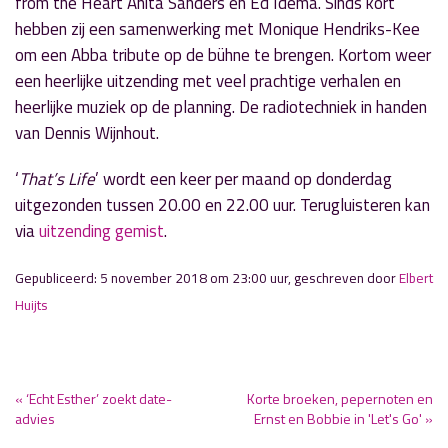
from the Heart Anita Sanders en Ed Idema. Sinds kort
hebben zij een samenwerking met Monique Hendriks-Kee
om een Abba tribute op de bühne te brengen. Kortom weer
een heerlijke uitzending met veel prachtige verhalen en
heerlijke muziek op de planning. De radiotechniek in handen
van Dennis Wijnhout.
‘
That’s Life
’ wordt een keer per maand op donderdag
uitgezonden tussen 20.00 en 22.00 uur. Terugluisteren kan
via
uitzending gemist
.
Gepubliceerd: 5 november 2018 om 23:00 uur, geschreven door
Elbert
Huijts
« ‘Echt Esther’ zoekt date-
Korte broeken, pepernoten en
advies
Ernst en Bobbie in 'Let's Go' »