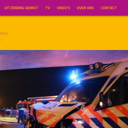
UITZENDING GEMIST
TV
VIDEO’S
OVER ONS
CONTACT
ssic
ur