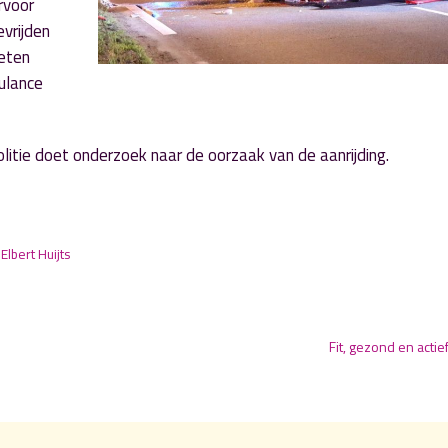
rvoor
vrijden
eten
ulance
litie doet onderzoek naar de oorzaak van de aanrijding.
r
Elbert Huijts
Fit, gezond en actie