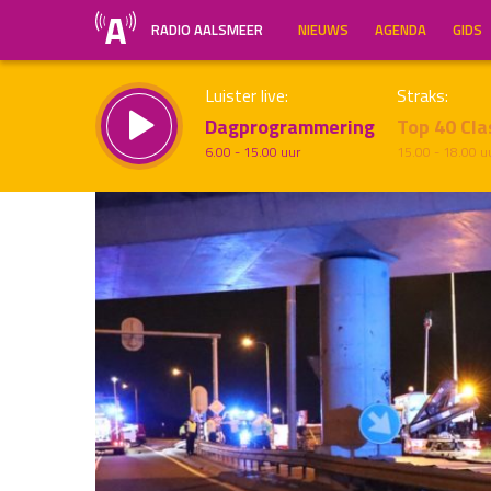
RADIO AALSMEER
NIEUWS
AGENDA
GIDS
Luister live:
Straks:
Dagprogrammering
Top 40 Cla
6.00 - 15.00 uur
15.00 - 18.00 u
Inklappen