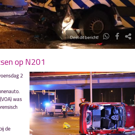
Deel dit bericht!
otsen op N201
 woensdag 2
onenauto.
 (VOA) was
rensisch
ij de