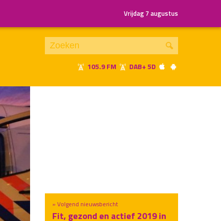
Vrijdag 7 augustus
105.9 FM
DAB+ 5D
Je luistert nu naar
uur 1 van x
«
Vorig uur
Volgend uur
»
» Volgend nieuwsbericht
Fit, gezond en actief 2019 in