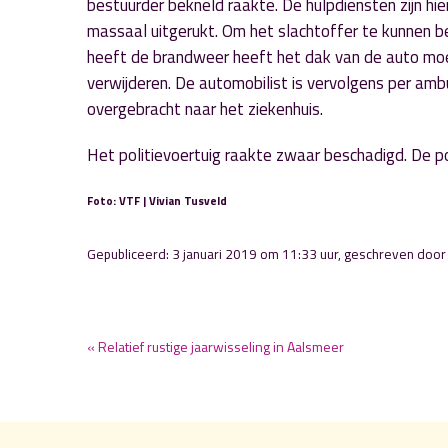
bestuurder bekneld raakte. De hulpdiensten zijn hie
massaal uitgerukt. Om het slachtoffer te kunnen be
heeft de brandweer heeft het dak van de auto mo
verwijderen. De automobilist is vervolgens per amb
overgebracht naar het ziekenhuis.
Het politievoertuig raakte zwaar beschadigd. De po
Foto: VTF | Vivian Tusveld
Gepubliceerd: 3 januari 2019 om 11:33 uur, geschreven doo
« Relatief rustige jaarwisseling in Aalsmeer