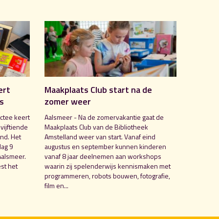
ert
Maakplaats Club start na de
is
zomer weer
ctee keert
Aalsmeer - Na de zomervakantie gaat de
 vijftiende
Maakplaats Club van de Bibliotheek
nd. Het
Amstelland weer van start. Vanaf eind
dag 9
augustus en september kunnen kinderen
Aalsmeer.
vanaf 8 jaar deelnemen aan workshops
st het
waarin zij spelenderwijs kennismaken met
programmeren, robots bouwen, fotografie,
film en...