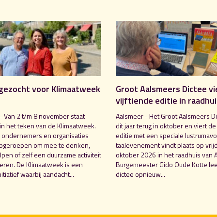
gezocht voor Klimaatweek
Groot Aalsmeers Dictee vi
vijftiende editie in raadhu
- Van 2 t/m 8 november staat
Aalsmeer - Het Groot Aalsmeers Di
in het teken van de Klimaatweek.
dit jaar terug in oktober en viert de
 ondernemers en organisaties
editie met een speciale lustrumavo
pgeroepen om mee te denken,
taalevenement vindt plaats op vrij
pen of zelf een duurzame activiteit
oktober 2026 in het raadhuis van 
seren. De Klimaatweek is een
Burgemeester Gido Oude Kotte lee
nitiatief waarbij aandacht...
dictee opnieuw...