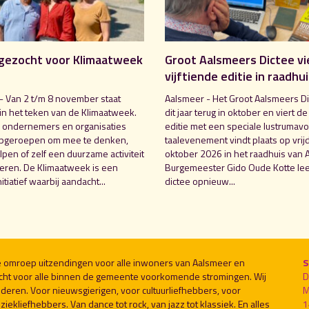
gezocht voor Klimaatweek
Groot Aalsmeers Dictee vi
vijftiende editie in raadhu
- Van 2 t/m 8 november staat
Aalsmeer - Het Groot Aalsmeers Di
in het teken van de Klimaatweek.
dit jaar terug in oktober en viert de
 ondernemers en organisaties
editie met een speciale lustrumavo
pgeroepen om mee te denken,
taalevenement vindt plaats op vrij
pen of zelf een duurzame activiteit
oktober 2026 in het raadhuis van 
seren. De Klimaatweek is een
Burgemeester Gido Oude Kotte lee
nitiatief waarbij aandacht...
dictee opnieuw...
le omroep uitzendingen voor alle inwoners van Aalsmeer en
S
cht voor alle binnen de gemeente voorkomende stromingen. Wij
D
deren. Voor nieuwsgierigen, voor cultuurliefhebbers, voor
M
ekliefhebbers. Van dance tot rock, van jazz tot klassiek. En alles
1