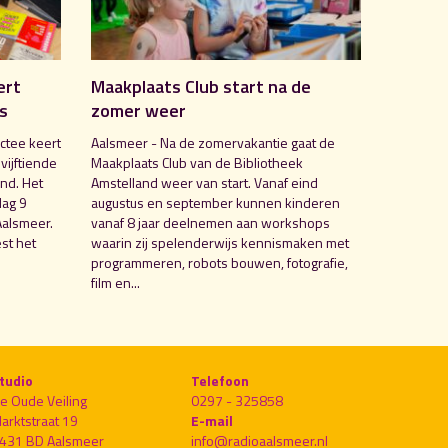
ert
Maakplaats Club start na de
is
zomer weer
ctee keert
Aalsmeer - Na de zomervakantie gaat de
 vijftiende
Maakplaats Club van de Bibliotheek
nd. Het
Amstelland weer van start. Vanaf eind
dag 9
augustus en september kunnen kinderen
Aalsmeer.
vanaf 8 jaar deelnemen aan workshops
st het
waarin zij spelenderwijs kennismaken met
programmeren, robots bouwen, fotografie,
film en...
tudio
Telefoon
e Oude Veiling
0297 - 325858
arktstraat 19
E-mail
431 BD Aalsmeer
info@radioaalsmeer.nl