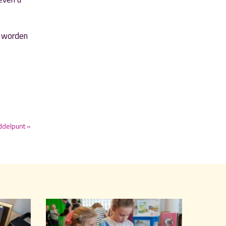
n worden
iddelpunt »