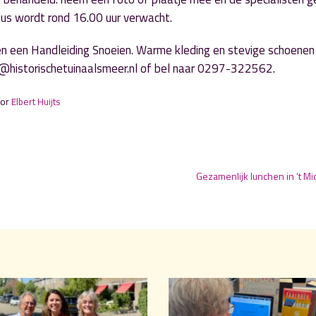
sus wordt rond 16.00 uur verwacht.
en een Handleiding Snoeien. Warme kleding en stevige schoene
r@historischetuinaalsmeer.nl of bel naar 0297-322562.
oor
Elbert Huijts
Gezamenlijk lunchen in ‘t M