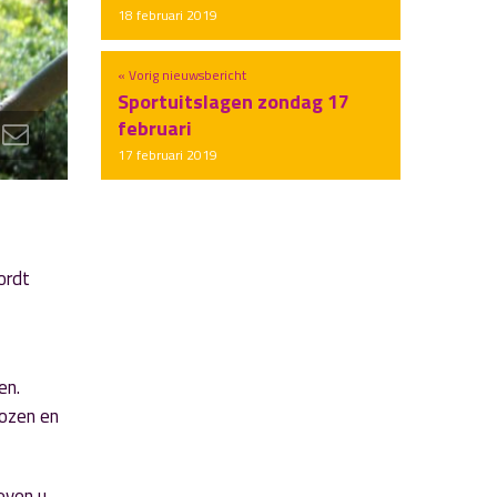
18 februari 2019
« Vorig nieuwsbericht
Sportuitslagen zondag 17
februari
17 februari 2019
ordt
en.
rozen en
even u