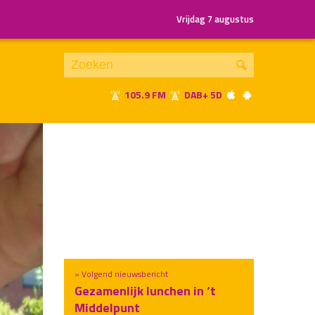
Vrijdag 7 augustus
105.9 FM
DAB+ 5D
Je luistert nu naar
uur 1 van x
«
Vorig uur
Volgend uur
»
» Volgend nieuwsbericht
Gezamenlijk lunchen in ‘t
Middelpunt