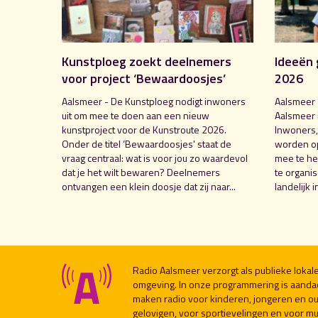
Kunstploeg zoekt deelnemers
Ideeën 
voor project ‘Bewaardoosjes’
2026
Aalsmeer - De Kunstploeg nodigt inwoners
Aalsmeer 
uit om mee te doen aan een nieuw
Aalsmeer 
kunstproject voor de Kunstroute 2026.
Inwoners,
Onder de titel ‘Bewaardoosjes' staat de
worden o
vraag centraal: wat is voor jou zo waardevol
mee te hel
dat je het wilt bewaren? Deelnemers
te organi
ontvangen een klein doosje dat zij naar...
landelijk i
Radio Aalsmeer verzorgt als publieke loka
omgeving. In onze programmering is aanda
maken radio voor kinderen, jongeren en ou
gelovigen, voor sportievelingen en voor muzi