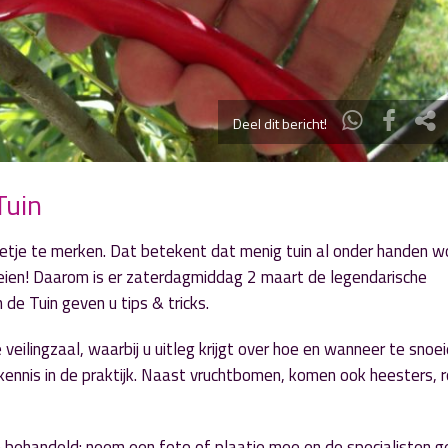
Deel dit bericht!
Tuin
eetje te merken. Dat betekent dat menig tuin al onder handen w
noeien! Daarom is er zaterdagmiddag 2 maart de legendarische
 de Tuin geven u tips & tricks.
veilingzaal, waarbij u uitleg krijgt over hoe en wanneer te snoei
kennis in de praktijk. Naast vruchtbomen, komen ook heesters, 
n behandeld: neem een foto of plaatje mee en de specialisten g