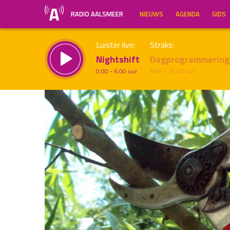
RADIO AALSMEER
NIEUWS
AGENDA
GIDS
Luister live:
Straks:
Nightshift
Dagprogrammering
0.00 - 6.00 uur
6.00 - 15.00 uur
Inklappen