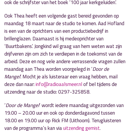
ook de schrijfster van het boek ‘100 jaar kerkgeluiden’.
Ook Thea heeft een volgende gast bereid gevonden op
maandag 18 maart naar de studio te komen. Aad Hofland
is een van de oprichters van een productiebedrijf in
brillenglazen. Daarnaast is hij medeoprichter van
‘Buurtbakens’. Jongkind wil graag van hem weten wat zijn
drijfveren zijn om zich te verdiepen in de toekomst van de
arbeid. Deze en nog vele andere verrassende vragen zullen
maandag aan Thea worden voorgelegd in ‘
Door de
Mangel
’. Mocht je als luisteraar een vraag hebben, mail
deze dan naar:
info@radioaalsmeer.nl
of bel tijdens de
uitzending naar de studio: 0297-325858.
‘
Door de Mangel
‘ wordt iedere maandag uitgezonden van
19.00 – 20.00 uur en ook op donderdagavond tussen
18.00 en 19.00 uur op Rick FM (Uithoorn). Terugluisteren
van de programma’s kan via
uitzending gemist
.