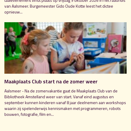
taalevenement vindt plaats op vrijdag 9 oktober 2026 in het raadhuis
van Aalsmeer. Burgemeester Gido Oude Kotte leest het dictee
opnieuw...
Maakplaats Club start na de zomer weer
Aalsmeer - Na de zomervakantie gaat de Maakplaats Club van de
Bibliotheek Amstelland weer van start. Vanaf eind augustus en
september kunnen kinderen vanaf 8 jaar deelnemen aan workshops
waarin zij spelenderwijs kennismaken met programmeren, robots
bouwen, fotografie, film en...