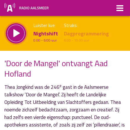
RADIO AALSMEER
Luister live:
Straks:
Nightshift
Dagprogrammering
0.00 - 6.00 uur
6.00 - 10.00 uur
'Door de Mangel' ontvangt Aad
Hofland
uur 1 van x
Vorig uur
Volgend uur
Inklappen
e
Thea Jongkind was de 246
gast in de Aalsmeerse
talkshow ‘Door de Mangel’. Zij heeft de Landelijke
Opleiding Tot Uitbeelding van Slachtoffers gedaan. Thea
noemde zichzelf bedachtzaam, zorgzaam en creatief. Zij
had zelfs een vierde eigenschap: punctueel. De oud-
apothekers assistente, of zoals zij zelf zei ‘pillendraaier’, is