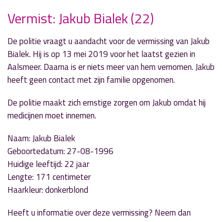
Vermist: Jakub Bialek (22)
De politie vraagt u aandacht voor de vermissing van Jakub
» Volgend nieuwsbericht
Bialek. Hij is op 13 mei 2019 voor het laatst gezien in
Ongeval A9 t.h.v. afrit Aalsmeer
Aalsmeer. Daarna is er niets meer van hem vernomen. Jakub
19 mei 2019
heeft geen contact met zijn familie opgenomen.
« Vorig nieuwsbericht
De politie maakt zich ernstige zorgen om Jakub omdat hij
Sportuitslagen zaterdag 18 mei
medicijnen moet innemen.
19 mei 2019
Naam: Jakub Bialek
Geboortedatum: 27-08-1996
Huidige leeftijd: 22 jaar
Lengte: 171 centimeter
Haarkleur: donkerblond
Heeft u informatie over deze vermissing? Neem dan