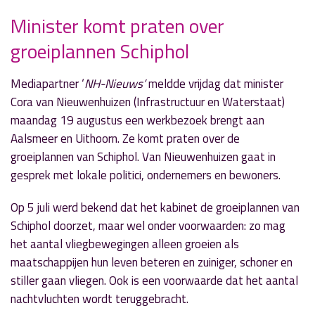
Minister komt praten over
groeiplannen Schiphol
» Volgend nieuwsbericht
Niko Blaauw blijft handballen bij Aalsmeer
Mediapartner ‘
NH-Nieuws’
meldde vrijdag dat minister
17 augustus 2019
Cora van Nieuwenhuizen (Infrastructuur en Waterstaat)
maandag 19 augustus een werkbezoek brengt aan
« Vorig nieuwsbericht
Aalsmeer en Uithoorn. Ze komt praten over de
Veilig fietsen naar je nieuwe school
groeiplannen van Schiphol. Van Nieuwenhuizen gaat in
14 augustus 2019
gesprek met lokale politici, ondernemers en bewoners.
Op 5 juli werd bekend dat het kabinet de groeiplannen van
Schiphol doorzet, maar wel onder voorwaarden: zo mag
het aantal vliegbewegingen alleen groeien als
maatschappijen hun leven beteren en zuiniger, schoner en
stiller gaan vliegen. Ook is een voorwaarde dat het aantal
nachtvluchten wordt teruggebracht.