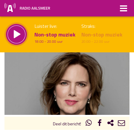
RADIO AALSMEER
Luister live:
Straks:
Non-stop muziek
Non-stop muziek
18.00 - 20.00 uur
20.00 - 22.00 uur
uur 1 van x
Vorig uur
Volgend uur
Inklappen
Deel dit bericht!