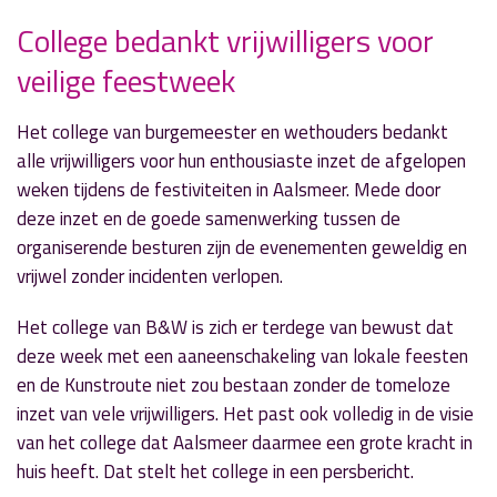
College bedankt vrijwilligers voor
veilige feestweek
» Volgend nieuwsbericht
De snoeiboot vaart weer uit
25 september 2019
Het college van burgemeester en wethouders bedankt
alle vrijwilligers voor hun enthousiaste inzet de afgelopen
« Vorig nieuwsbericht
weken tijdens de festiviteiten in Aalsmeer. Mede door
Jeroen Nobel waarnemend burgemeester Den
deze inzet en de goede samenwerking tussen de
Helder
organiserende besturen zijn de evenementen geweldig en
25 september 2019
vrijwel zonder incidenten verlopen.
Het college van B&W is zich er terdege van bewust dat
deze week met een aaneenschakeling van lokale feesten
en de Kunstroute niet zou bestaan zonder de tomeloze
inzet van vele vrijwilligers. Het past ook volledig in de visie
van het college dat Aalsmeer daarmee een grote kracht in
huis heeft. Dat stelt het college in een persbericht.