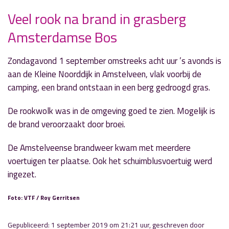
Veel rook na brand in grasberg
Amsterdamse Bos
» Volgend nieuwsbericht
Knotsgekke circus revue in de maak
Zondagavond 1 september omstreeks acht uur ’s avonds is
2 september 2019
aan de Kleine Noorddijk in Amstelveen, vlak voorbij de
camping, een brand ontstaan in een berg gedroogd gras.
« Vorig nieuwsbericht
Sportuitslagen zondag 1 september
De rookwolk was in de omgeving goed te zien. Mogelijk is
1 september 2019
de brand veroorzaakt door broei.
De Amstelveense brandweer kwam met meerdere
voertuigen ter plaatse. Ook het schuimblusvoertuig werd
ingezet.
Foto: VTF / Roy Gerritsen
Gepubliceerd: 1 september 2019 om 21:21 uur, geschreven door