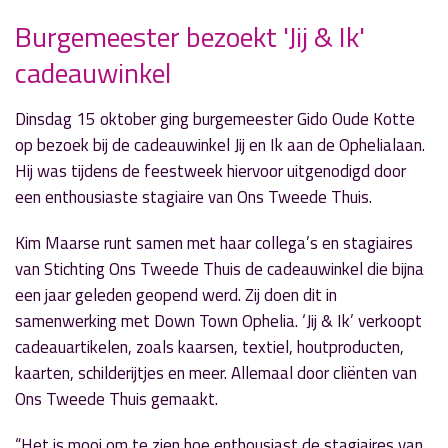
Burgemeester bezoekt 'Jij & Ik'
» Volgend nieuwsbericht
cadeauwinkel
Aanrijding SUV en vrachtwagen
Lakenblekerstraat
16 oktober 2019
Dinsdag 15 oktober ging burgemeester Gido Oude Kotte
op bezoek bij de cadeauwinkel Jij en Ik aan de Ophelialaan.
« Vorig nieuwsbericht
Hij was tijdens de feestweek hiervoor uitgenodigd door
Willemstein gaat invulling geven aan lokaal
een enthousiaste stagiaire van Ons Tweede Thuis.
sportakkoord
16 oktober 2019
Kim Maarse runt samen met haar collega’s en stagiaires
van Stichting Ons Tweede Thuis de cadeauwinkel die bijna
een jaar geleden geopend werd. Zij doen dit in
samenwerking met Down Town Ophelia. ‘Jij & Ik’ verkoopt
cadeauartikelen, zoals kaarsen, textiel, houtproducten,
kaarten, schilderijtjes en meer. Allemaal door cliënten van
Ons Tweede Thuis gemaakt.
“Het is mooi om te zien hoe enthousiast de stagiaires van