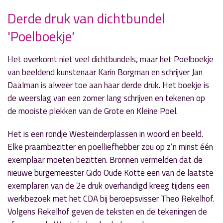
Derde druk van dichtbundel
» Volgend nieuwsbericht
'Poelboekje'
Politie, brandweer en burgemeester geven
voorlichting
9 oktober 2019
Het overkomt niet veel dichtbundels, maar het Poelboekje
van beeldend kunstenaar Karin Borgman en schrijver Jan
« Vorig nieuwsbericht
Daalman is alweer toe aan haar derde druk. Het boekje is
Aalsmeer gaat voor duurzaam en
de weerslag van een zomer lang schrijven en tekenen op
toekomstbestendig financieel beleid
de mooiste plekken van de Grote en Kleine Poel.
9 oktober 2019
Het is een rondje Westeinderplassen in woord en beeld.
Elke praambezitter en poelliefhebber zou op z’n minst één
exemplaar moeten bezitten. Bronnen vermelden dat de
nieuwe burgemeester Gido Oude Kotte een van de laatste
exemplaren van de 2e druk overhandigd kreeg tijdens een
werkbezoek met het CDA bij beroepsvisser Theo Rekelhof.
Volgens Rekelhof geven de teksten en de tekeningen de