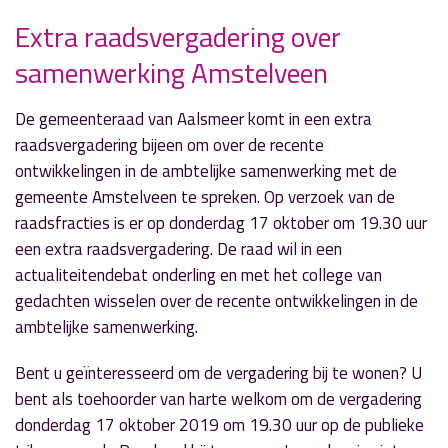
Extra raadsvergadering over
samenwerking Amstelveen
» Volgend nieuwsbericht
Sportuitslagen zaterdag 12 oktober
12 oktober 2019
De gemeenteraad van Aalsmeer komt in een extra
raadsvergadering bijeen om over de recente
« Vorig nieuwsbericht
ontwikkelingen in de ambtelijke samenwerking met de
Rapport arbeidsmigranten aangeboden aan
gemeente Amstelveen te spreken. Op verzoek van de
wethouder Alink
raadsfracties is er op donderdag 17 oktober om 19.30 uur
11 oktober 2019
een extra raadsvergadering. De raad wil in een
actualiteitendebat onderling en met het college van
gedachten wisselen over de recente ontwikkelingen in de
ambtelijke samenwerking.
Bent u geïnteresseerd om de vergadering bij te wonen? U
bent als toehoorder van harte welkom om de vergadering
donderdag 17 oktober 2019 om 19.30 uur op de publieke