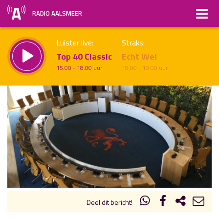
RADIO AALSMEER
Luister live:
Straks:
Top 40 Classic
Echt Wel
15.00 - 18.00 uur
18.00 - 19.00 uur
uur 1 van x
Vorig uur
Volgend uur
Inklappen
Deel dit bericht!