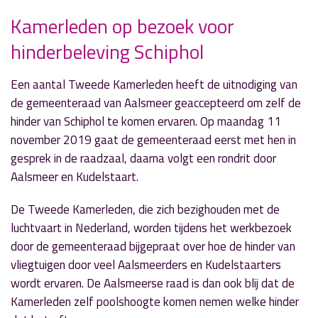
Kamerleden op bezoek voor
hinderbeleving Schiphol
» Volgend nieuwsbericht
Fout piloot leidt tot crisissituatie Schiphol
7 november 2019
Een aantal Tweede Kamerleden heeft de uitnodiging van
de gemeenteraad van Aalsmeer geaccepteerd om zelf de
« Vorig nieuwsbericht
hinder van Schiphol te komen ervaren. Op maandag 11
Radio Aalsmeer start Radioschool voor
november 2019 gaat de gemeenteraad eerst met hen in
jongeren
gesprek in de raadzaal, daarna volgt een rondrit door
5 november 2019
Aalsmeer en Kudelstaart.
De Tweede Kamerleden, die zich bezighouden met de
luchtvaart in Nederland, worden tijdens het werkbezoek
door de gemeenteraad bijgepraat over hoe de hinder van
vliegtuigen door veel Aalsmeerders en Kudelstaarters
wordt ervaren. De Aalsmeerse raad is dan ook blij dat de
Kamerleden zelf poolshoogte komen nemen welke hinder