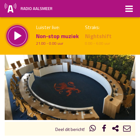
RADIO AALSMEER
Luister live:
Straks:
Non-stop muziek
Nightshift
21.00 - 0.00 uur
0.00 - 6.00 uur
uur 1 van x
Vorig uur
Volgend uur
Inklappen
Deel dit bericht!