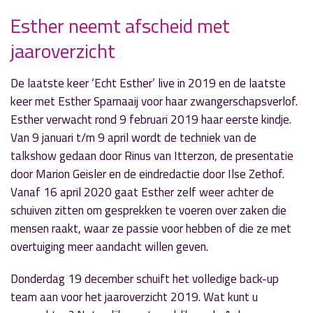
Esther neemt afscheid met
jaaroverzicht
» Volgend nieuwsbericht
‘DownTown Radio’ ontvangt de ‘Gewoon Doen’-
bakkerij
De laatste keer ‘Echt Esther’ live in 2019 en de laatste
16 december 2019
keer met Esther Sparnaaij voor haar zwangerschapsverlof.
Esther verwacht rond 9 februari 2019 haar eerste kindje.
« Vorig nieuwsbericht
Van 9 januari t/m 9 april wordt de techniek van de
Afscheid Laurens bij 'Young Ones'
talkshow gedaan door Rinus van Itterzon, de presentatie
14 december 2019
door Marion Geisler en de eindredactie door Ilse Zethof.
Vanaf 16 april 2020 gaat Esther zelf weer achter de
schuiven zitten om gesprekken te voeren over zaken die
mensen raakt, waar ze passie voor hebben of die ze met
overtuiging meer aandacht willen geven.
Donderdag 19 december schuift het volledige back-up
team aan voor het jaaroverzicht 2019. Wat kunt u