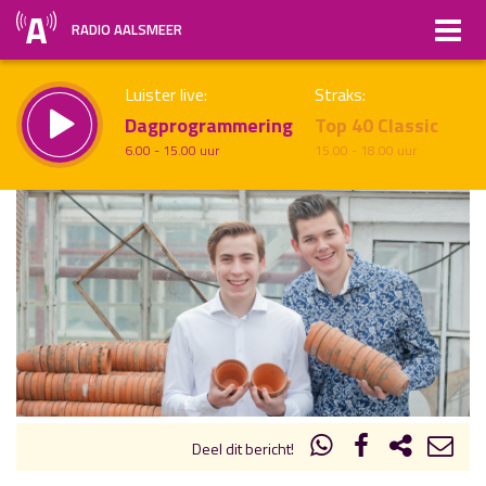
RADIO AALSMEER
Luister live:
Straks:
Dagprogrammering
Top 40 Classic
6.00 - 15.00 uur
15.00 - 18.00 uur
uur 1 van x
Vorig uur
Volgend uur
Inklappen
Deel dit bericht!