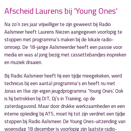
Afscheid Laurens bij 'Young Ones'
Na zo’n zes jaar vrijwilliger te zijn geweest bij Radio
» Volgend nieuwsbericht
Aalsmeer heeft Laurens Niezen aangegeven voorlopig te
Esther neemt afscheid met jaaroverzicht
stoppen met programma’s maken bij de lokale radio-
16 december 2019
omroep. De 18-jarige Aalsmeerder heeft een passie voor
media en was al jong bezig met cassettebandjes inspreken
« Vorig nieuwsbericht
en muziek draaien.
Martine Kroon over Amnesty in 'Door de Mangel'
12 december 2019
Bij Radio Aalsmeer heeft hij een tijdje meegekeken, werd
technicus bij een aantal programma’s en heeft nu met
Jonas en Ilse zijn eigen jeugdprogramma ‘Young Ones’. Ook
is hij betrokken bij DIT, Dj’s in Training, op de
zaterdagavond. Maar door drukke werkzaamheden en een
interne opleiding bij AT5, moet hij tot zijn verdriet een tijdje
stoppen bij Radio Aalsmeer. De Young Ones-uitzending van
woensdag 18 december is voorlopig zijn laatste radio-