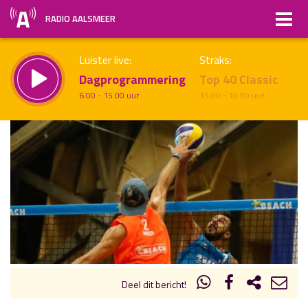
RADIO AALSMEER
Luister live:
Straks:
Dagprogrammering
Top 40 Classic
6.00 - 15.00 uur
15.00 - 18.00 uur
uur 1 van x
Vorig uur
Volgend uur
Inklappen
Deel dit bericht!