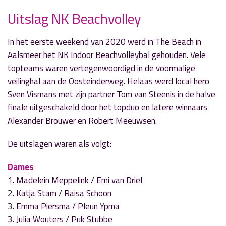
Uitslag NK Beachvolley
In het eerste weekend van 2020 werd in The Beach in
» Volgend nieuwsbericht
Aalsmeer het NK Indoor Beachvolleybal gehouden. Vele
Financieel Café en Infopunt in Aalsmeer
topteams waren vertegenwoordigd in de voormalige
7 januari 2020
veilinghal aan de Oosteinderweg. Helaas werd local hero
Sven Vismans met zijn partner Tom van Steenis in de halve
« Vorig nieuwsbericht
finale uitgeschakeld door het topduo en latere winnaars
Sportuitslagen zaterdag 4 en zondag 5 januari
Alexander Brouwer en Robert Meeuwsen.
5 januari 2020
De uitslagen waren als volgt:
Dames
1. Madelein Meppelink / Emi van Driel
2. Katja Stam / Raisa Schoon
3. Emma Piersma / Pleun Ypma
3. Julia Wouters / Puk Stubbe