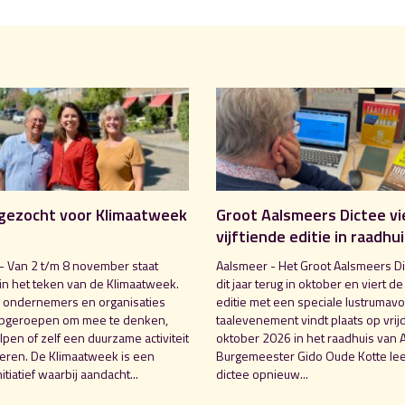
gezocht voor Klimaatweek
Groot Aalsmeers Dictee vi
vijftiende editie in raadhu
- Van 2 t/m 8 november staat
Aalsmeer - Het Groot Aalsmeers Di
in het teken van de Klimaatweek.
dit jaar terug in oktober en viert de
 ondernemers en organisaties
editie met een speciale lustrumavo
pgeroepen om mee te denken,
taalevenement vindt plaats op vrij
pen of zelf een duurzame activiteit
oktober 2026 in het raadhuis van 
seren. De Klimaatweek is een
Burgemeester Gido Oude Kotte lee
nitiatief waarbij aandacht...
dictee opnieuw...