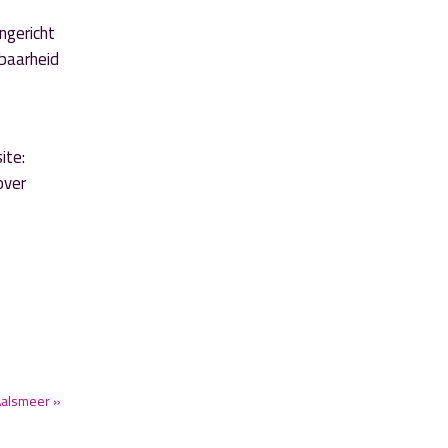
ngericht
kbaarheid
ite:
over
Aalsmeer »