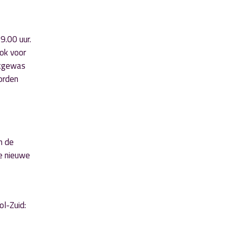
.00 uur.
ook voor
ikgewas
orden
n de
de nieuwe
l-Zuid: