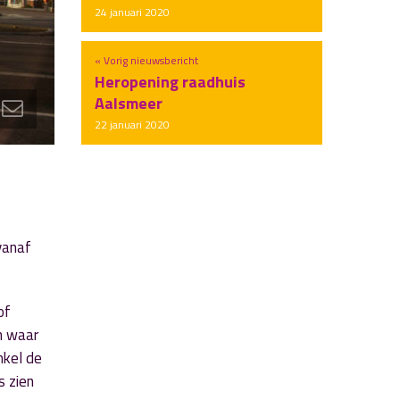
24 januari 2020
« Vorig nieuwsbericht
Heropening raadhuis
Aalsmeer
22 januari 2020
vanaf
of
n waar
nkel de
s zien