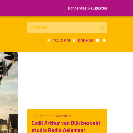
Donderdag 6 augustus
105.9 FM
DAB+ 5D
Je luistert nu naar
uur 1 van x
«
Vorig uur
Volgend uur
»
» Volgend nieuwsbericht
CvdK Arthur van Dijk bezoekt
studio Radio Aalsmeer