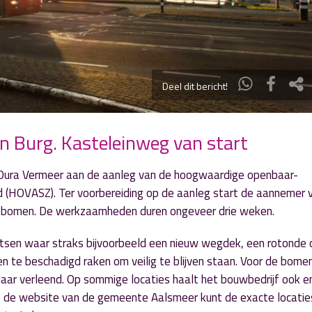
Deel dit bericht!
 Burg. Kasteleinweg van start
 Dura Vermeer aan de aanleg van de hoogwaardige openbaar-
d (HOVASZ). Ter voorbereiding op de aanleg start de aannemer 
n bomen. De werkzaamheden duren ongeveer drie weken.
atsen waar straks bijvoorbeeld een nieuw wegdek, een rotonde 
 te beschadigd raken om veilig te blijven staan. Voor de bome
g jaar verleend. Op sommige locaties haalt het bouwbedrijf ook e
 de website van de gemeente Aalsmeer kunt de exacte locatie