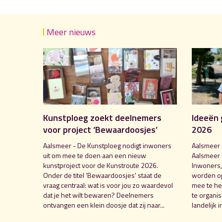
Meer nieuws
Kunstploeg zoekt deelnemers
Ideeën 
voor project ‘Bewaardoosjes’
2026
Aalsmeer - De Kunstploeg nodigt inwoners
Aalsmeer 
uit om mee te doen aan een nieuw
Aalsmeer 
kunstproject voor de Kunstroute 2026.
Inwoners,
Onder de titel ‘Bewaardoosjes' staat de
worden o
vraag centraal: wat is voor jou zo waardevol
mee te hel
dat je het wilt bewaren? Deelnemers
te organi
ontvangen een klein doosje dat zij naar...
landelijk i