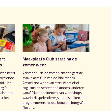
ert
Maakplaats Club start na de
is
zomer weer
ctee keert
Aalsmeer - Na de zomervakantie gaat de
 vijftiende
Maakplaats Club van de Bibliotheek
nd. Het
Amstelland weer van start. Vanaf eind
dag 9
augustus en september kunnen kinderen
Aalsmeer.
vanaf 8 jaar deelnemen aan workshops
st het
waarin zij spelenderwijs kennismaken met
programmeren, robots bouwen, fotografie,
film en...