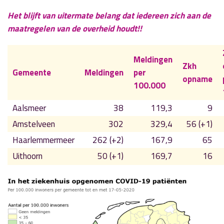
Het blijft van uitermate belang dat iedereen zich aan de
maatregelen van de overheid houdt!!
Meldingen
Zkh
Gemeente
Meldingen
per
opname
100.000
Aalsmeer
38
119,3
9
Amstelveen
302
329,4
56 (+1)
Haarlemmermeer
262 (+2)
167,9
65
Uithoorn
50 (+1)
169,7
16