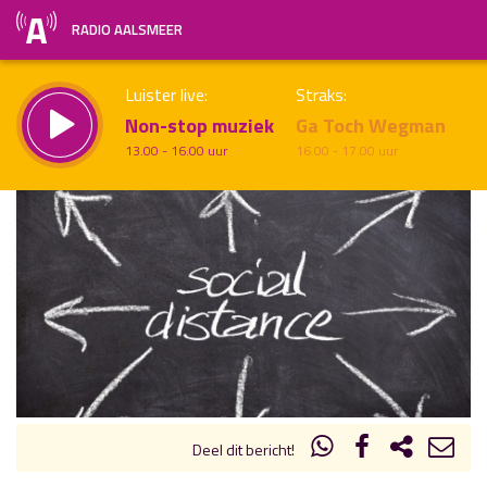
RADIO AALSMEER
Luister live:
Straks:
Non-stop muziek
Ga Toch Wegman
13.00 - 16.00 uur
16.00 - 17.00 uur
uur 1 van x
Vorig uur
Volgend uur
Inklappen
Deel dit bericht!