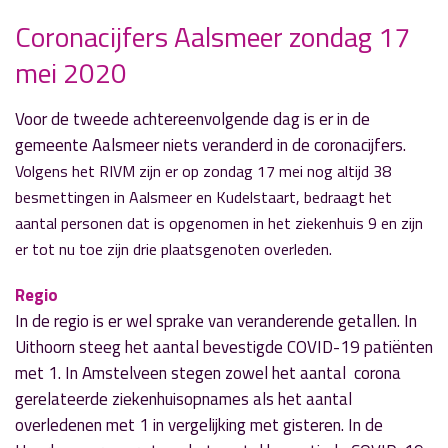
Coronacijfers Aalsmeer zondag 17
mei 2020
» Volgend nieuwsbericht
Ongeval De Kwakel: motorrijder zwaargewond
Voor de tweede achtereenvolgende dag is er in de
17 mei 2020
gemeente Aalsmeer niets veranderd in de coronacijfers.
Volgens het RIVM zijn er op zondag 17 mei nog altijd 38
« Vorig nieuwsbericht
besmettingen in Aalsmeer en Kudelstaart, bedraagt het
CRASH-museum op 6 juni weer open
aantal personen dat is opgenomen in het ziekenhuis 9 en zijn
17 mei 2020
er tot nu toe zijn drie plaatsgenoten overleden.
Regio
In de regio is er wel sprake van veranderende getallen. In
Uithoorn steeg het aantal bevestigde COVID-19 patiënten
met 1. In Amstelveen stegen zowel het aantal corona
gerelateerde ziekenhuisopnames als het aantal
overledenen met 1 in vergelijking met gisteren. In de