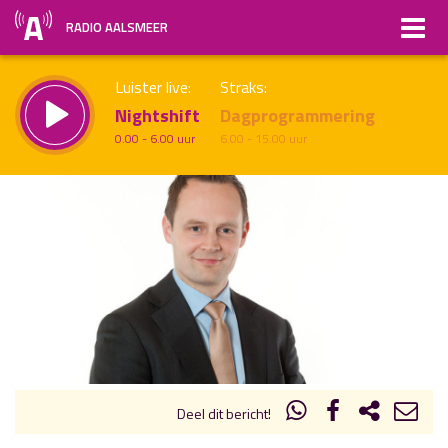
RADIO AALSMEER
Luister live:
Straks:
Nightshift
Dagprogrammering
0.00 - 6.00 uur
6.00 - 15.00 uur
uur 1 van x
Vorig uur
Volgend uur
Inklappen
Deel dit bericht!