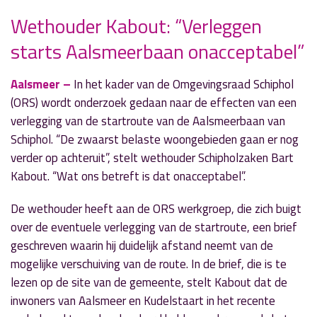
Wethouder Kabout: “Verleggen
starts Aalsmeerbaan onacceptabel”
» Volgend nieuwsbericht
Realtime inzicht in vliegbewegingen
Aalsmeer –
In het kader van de Omgevingsraad Schiphol
20 januari 2021
(ORS) wordt onderzoek gedaan naar de effecten van een
verlegging van de startroute van de Aalsmeerbaan van
« Vorig nieuwsbericht
Schiphol. “De zwaarst belaste woongebieden gaan er nog
Cadeaubonnen om energie te besparen
verder op achteruit”, stelt wethouder Schipholzaken Bart
19 januari 2021
Kabout. “Wat ons betreft is dat onacceptabel”.
De wethouder heeft aan de ORS werkgroep, die zich buigt
over de eventuele verlegging van de startroute, een brief
geschreven waarin hij duidelijk afstand neemt van de
mogelijke verschuiving van de route. In de brief, die is te
lezen op de site van de gemeente, stelt Kabout dat de
inwoners van Aalsmeer en Kudelstaart in het recente