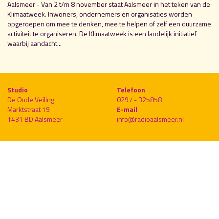
Aalsmeer - Van 2 t/m 8 november staat Aalsmeer in het teken van de
Klimaatweek. Inwoners, ondernemers en organisaties worden
opgeroepen om mee te denken, mee te helpen of zelf een duurzame
activiteit te organiseren. De Klimaatweek is een landelijk initiatief
waarbij aandacht...
Studio
Telefoon
De Oude Veiling
0297 - 325858
Marktstraat 19
E-mail
1431 BD Aalsmeer
info@radioaalsmeer.nl