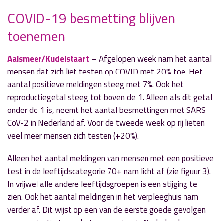
COVID-19 besmetting blijven
toenemen
» Volgend nieuwsbericht
97 bomen verwijderd in Aalsmeer en
Kudelstaart
Aalsmeer/Kudelstaart
– Afgelopen week nam het aantal
2 maart 2021
mensen dat zich liet testen op COVID met 20% toe. Het
aantal positieve meldingen steeg met 7%. Ook het
« Vorig nieuwsbericht
reproductiegetal steeg tot boven de 1. Alleen als dit getal
Snoeiboot voert snoeihout af op 27 maart
onder de 1 is, neemt het aantal besmettingen met SARS-
1 maart 2021
CoV-2 in Nederland af. Voor de tweede week op rij lieten
veel meer mensen zich testen (+20%).
Alleen het aantal meldingen van mensen met een positieve
test in de leeftijdscategorie 70+ nam licht af (zie figuur 3).
In vrijwel alle andere leeftijdsgroepen is een stijging te
zien. Ook het aantal meldingen in het verpleeghuis nam
verder af. Dit wijst op een van de eerste goede gevolgen