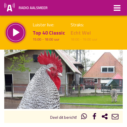
RADIO AALSMEER
Luister live:
Straks:
Top 40 Classic
Echt Wel
15.00 - 18.00 uur
18.00 - 19.00 uur
uur 1 van x
Vorig uur
Volgend uur
Inklappen
Deel dit bericht!