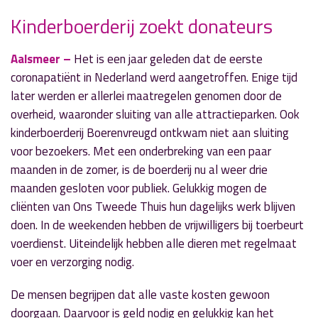
Kinderboerderij zoekt donateurs
» Volgend nieuwsbericht
Aalsmeer –
Het is een jaar geleden dat de eerste
Aantal positieve coronatesten lijkt te
coronapatiënt in Nederland werd aangetroffen. Enige tijd
stabiliseren
later werden er allerlei maatregelen genomen door de
9 maart 2021
overheid, waaronder sluiting van alle attractieparken. Ook
kinderboerderij Boerenvreugd ontkwam niet aan sluiting
« Vorig nieuwsbericht
voor bezoekers. Met een onderbreking van een paar
Een overzicht van het gratis jeugdaanbod
maanden in de zomer, is de boerderij nu al weer drie
8 maart 2021
maanden gesloten voor publiek. Gelukkig mogen de
cliënten van Ons Tweede Thuis hun dagelijks werk blijven
doen. In de weekenden hebben de vrijwilligers bij toerbeurt
voerdienst. Uiteindelijk hebben alle dieren met regelmaat
voer en verzorging nodig.
De mensen begrijpen dat alle vaste kosten gewoon
doorgaan. Daarvoor is geld nodig en gelukkig kan het