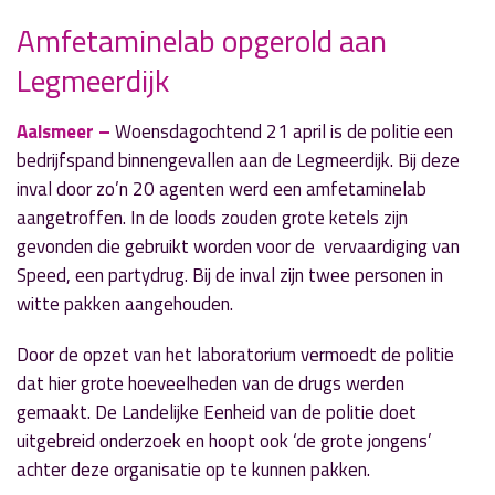
Amfetaminelab opgerold aan
Legmeerdijk
» Volgend nieuwsbericht
Werkzaamheden en afsluiting Burgemeester
Kasteleinweg
Aalsmeer –
Woensdagochtend 21 april is de politie een
21 april 2021
bedrijfspand binnengevallen aan de Legmeerdijk. Bij deze
inval door zo’n 20 agenten werd een amfetaminelab
« Vorig nieuwsbericht
aangetroffen. In de loods zouden grote ketels zijn
Extra aanpassingen viaduct Hornweg werken
gevonden die gebruikt worden voor de vervaardiging van
21 april 2021
Speed, een partydrug. Bij de inval zijn twee personen in
witte pakken aangehouden.
Door de opzet van het laboratorium vermoedt de politie
dat hier grote hoeveelheden van de drugs werden
gemaakt. De Landelijke Eenheid van de politie doet
uitgebreid onderzoek en hoopt ook ‘de grote jongens’
achter deze organisatie op te kunnen pakken.