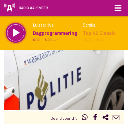
RADIO AALSMEER
Luister live:
Straks:
Dagprogrammering
Top 40 Classic
6.00 - 15.00 uur
15.00 - 18.00 uur
uur 1 van x
Vorig uur
Volgend uur
Inklappen
Deel dit bericht!