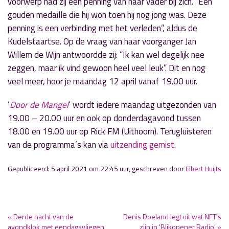
voorwerp had zij een penning van haar vader bij zich. “Een
gouden medaille die hij won toen hij nog jong was. Deze
penning is een verbinding met het verleden”, aldus de
Kudelstaartse. Op de vraag van haar voorganger Jan
Willem de Wijn antwoordde zij: “Ik kan wel degelijk nee
zeggen, maar ik vind gewoon heel veel leuk”. Dit en nog
veel meer, hoor je maandag 12 april vanaf 19.00 uur.
‘
Door de Mangel
‘ wordt iedere maandag uitgezonden van
19.00 – 20.00 uur en ook op donderdagavond tussen
18.00 en 19.00 uur op Rick FM (Uithoorn). Terugluisteren
van de programma’s kan via
uitzending gemist
.
Gepubliceerd: 5 april 2021 om 22:45 uur, geschreven door
Elbert Huijts
« Derde nacht van de
Denis Doeland legt uit wat NFT's
avondklok met eendagsvliegen
zijn in 'Blikopener Radio' »