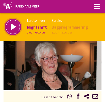
RADIO AALSMEER
Luister live:
Straks:
Nightshift
Dagprogrammering
0.00 - 6.00 uur
6.00 - 15.00 uur
uur 1 van x
Vorig uur
Volgend uur
Inklappen
Deel dit bericht!