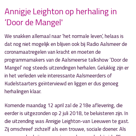
Annigje Leighton op herhaling in
» Volgend nieuwsbericht
‘Door de Mangel'
Denis Doeland legt uit wat NFT's zijn in
'Blikopener Radio'
7 april 2021
We snakken allemaal naar ‘het normale leven’, helaas is
dat nog niet mogelijk en blijven ook bij Radio Aalsmeer de
« Vorig nieuwsbericht
coronamaatregelen van kracht en moeten de
Derde nacht van de avondklok met
programmamakers van de Aalsmeerse talkshow ‘Door de
eendagsvliegen
Mangel’ nog steeds uitzendingen herhalen. Gelukkig zijn er
5 april 2021
in het verleden vele interessante Aalsmeerders of
Kudelstaarters geïnterviewd en liggen er dus genoeg
herhalingen klaar.
Komende maandag 12 april zal de 218e aflevering, die
eerder is uitgezonden op 2 juli 2018, te beluisteren zijn. In
die uitzending was Annigje Leighton-van Leeuwen te gast.
Zij omschreef zichzelf als een trouwe, sociale doener. Als