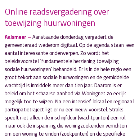
Online raadsvergadering over
toewijzing huurwoningen
» Volgend nieuwsbericht
Wethouder wandelt langs Hornweg
Aalsmeer –
Aanstaande donderdag vergadert de
2 april 2021
gemeenteraad wederom digitaal. Op de agenda staan een
aantal interessante onderwerpen. Zo wordt het
« Vorig nieuwsbericht
beleidsvoorstel ‘fundamentele herziening toewijzing
Speelpleintje Geerland grondig opgeknapt
sociale huurwoningen’ behandeld. Er is in de hele regio een
1 april 2021
groot tekort aan sociale huurwoningen en de gemiddelde
wachttijd is inmiddels meer dan tien jaar. Daarom is er
beleid om het schaarse aanbod via Woningnet zo eerlijk
mogelijk toe te wijzen. Na een intensief lokaal en regionaal
participatietraject ligt er nu een nieuw voorstel. Straks
speelt niet alleen de inschrijfduur (wachtpunten) een rol,
maar ook de inspanning die woningzoekenden verrichten
om een woning te vinden (zoekpunten) en de specifieke