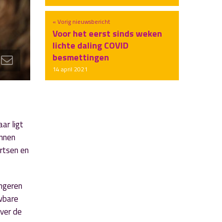
« Vorig nieuwsbericht
Voor het eerst sinds weken
lichte daling COVID
besmettingen
14 april 2021
ar ligt
unnen
rtsen en
ongeren
uwbare
over de