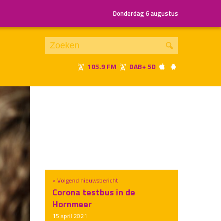
Donderdag 6 augustus
105.9 FM
DAB+ 5D
Je luistert nu naar
uur 1 van x
«
Vorig uur
Volgend uur
»
» Volgend nieuwsbericht
Corona testbus in de
Hornmeer
15 april 2021