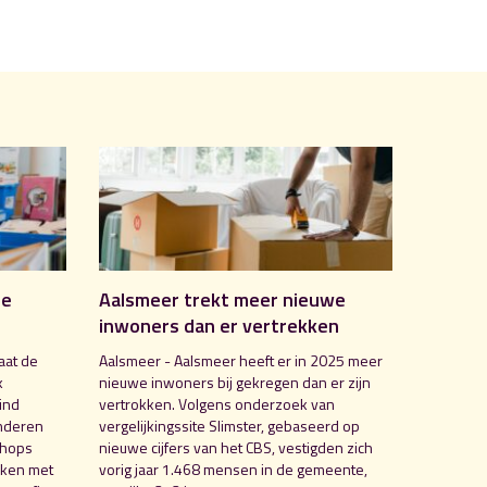
de
Aalsmeer trekt meer nieuwe
inwoners dan er vertrekken
aat de
Aalsmeer - Aalsmeer heeft er in 2025 meer
k
nieuwe inwoners bij gekregen dan er zijn
ind
vertrokken. Volgens onderzoek van
nderen
vergelijkingssite Slimster, gebaseerd op
shops
nieuwe cijfers van het CBS, vestigden zich
aken met
vorig jaar 1.468 mensen in de gemeente,