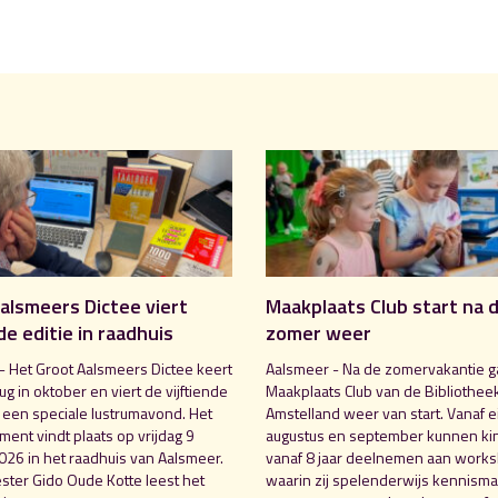
alsmeers Dictee viert
Maakplaats Club start na 
de editie in raadhuis
zomer weer
- Het Groot Aalsmeers Dictee keert
Aalsmeer - Na de zomervakantie g
rug in oktober en viert de vijftiende
Maakplaats Club van de Bibliothee
t een speciale lustrumavond. Het
Amstelland weer van start. Vanaf e
ent vindt plaats op vrijdag 9
augustus en september kunnen ki
026 in het raadhuis van Aalsmeer.
vanaf 8 jaar deelnemen aan work
ter Gido Oude Kotte leest het
waarin zij spelenderwijs kennism