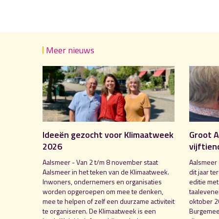
Meer nieuws
Ideeën gezocht voor Klimaatweek
Groot A
2026
vijftien
Aalsmeer - Van 2 t/m 8 november staat
Aalsmeer 
Aalsmeer in het teken van de Klimaatweek.
dit jaar te
Inwoners, ondernemers en organisaties
editie me
worden opgeroepen om mee te denken,
taalevenem
mee te helpen of zelf een duurzame activiteit
oktober 2
te organiseren. De Klimaatweek is een
Burgemees