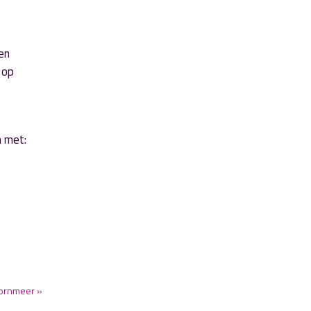
en
 op
n met:
Hornmeer »