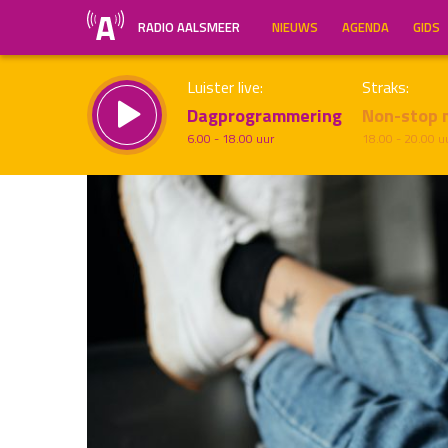
RADIO AALSMEER
NIEUWS
AGENDA
GIDS
Luister live:
Straks:
Dagprogrammering
Non-stop 
6.00 - 18.00 uur
18.00 - 20.00 u
Inklappen