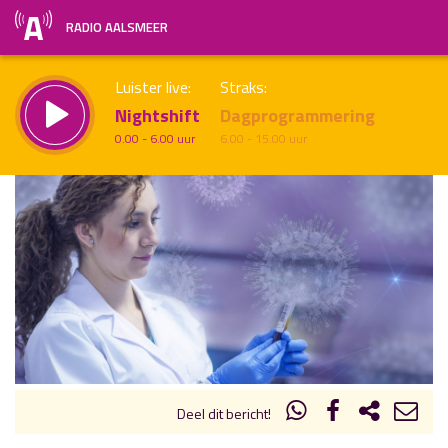
RADIO AALSMEER
Luister live:
Straks:
Nightshift
Dagprogrammering
0.00 - 6.00 uur
6.00 - 15.00 uur
uur 1 van x
Vorig uur
Volgend uur
Inklappen
Deel dit bericht!