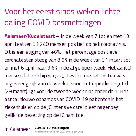
Voor het eerst sinds weken lichte
daling COVID besmettingen
» Volgend nieuwsbericht
Stel al je vragen over gameverslaving
14 april 2021
Aalsmeer/Kudelstaart
– In de week van 7 tot en met 13
april testten 51.240 mensen positief op het coronavirus.
« Vorig nieuwsbericht
Dit is een stijging van +6%. Het percentage positieve
Balans na een jaar: 108 Aalsmeerse
coronatesten steeg van 8,9% in de week van 31 maart tot
coronaboetes
en met 6 april, naar 9,6% in de afgelopen week. Het aantal
14 april 2021
mensen dat zich bij een
GGD
testlocatie liet testen was
ongeveer gelijk aan de week ervoor. Het reproductiegetal
(29 maart) ligt voor de tweede week nipt onder de 1. Het
aantal nieuwe opnames van COVID-19 patiënten in het
ziekenhuis en op de
IC
intensive care
bleef nagenoeg
gelijk; de bezetting op de IC nam toe
In Aalsmeer