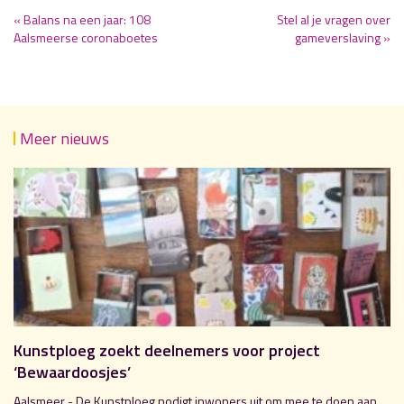
« Balans na een jaar: 108
Stel al je vragen over
Aalsmeerse coronaboetes
gameverslaving »
Meer nieuws
Kunstploeg zoekt deelnemers voor project
‘Bewaardoosjes’
Aalsmeer - De Kunstploeg nodigt inwoners uit om mee te doen aan