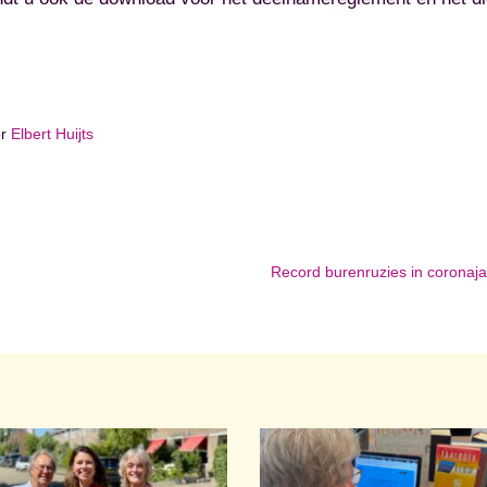
or
Elbert Huijts
Record burenruzies in coronaj