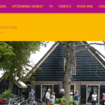
GIDS
UITZENDING GEMIST
TV
VIDEO’S
OVER ONS
CON
Zaterdag
 uur