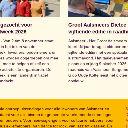
 gezocht voor
Groot Aalsmeers Dictee 
tweek 2026
vijftiende editie in raadh
- Van 2 t/m 8 november staat
Aalsmeer - Het Groot Aalsmeers 
in het teken van de
keert dit jaar terug in oktober en 
eek. Inwoners, ondernemers en
vijftiende editie met een speciale
ties worden opgeroepen om mee
lustrumavond. Het taalevenement
, mee te helpen of zelf een
plaats op vrijdag 9 oktober 2026 
activiteit te organiseren. De
raadhuis van Aalsmeer. Burgeme
k is een landelijk initiatief
Gido Oude Kotte leest het dictee
andacht...
opnieuw...
kale omroep uitzendingen voor alle inwoners van Aalsmeer en
S
dacht voor alle binnen de gemeente voorkomende stromingen.
D
en ouderen. Voor nieuwsgierigen, voor cultuurliefhebbers, voor
M
uziekliefhebbers. Van dance tot rock, van jazz tot klassiek. En
1