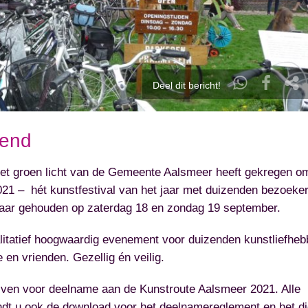
Deel dit bericht!
pend
het groen licht van de Gemeente Aalsmeer heeft gekregen o
21 – hét kunstfestival van het jaar met duizenden bezoeker
 jaar gehouden op zaterdag 18 en zondag 19 september.
alitatief hoogwaardig evenement voor duizenden kunstliefheb
e en vrienden. Gezellig én veilig.
ijven voor deelname aan de Kunstroute Aalsmeer 2021. Alle
ndt u ook de download voor het deelnamereglement en het di