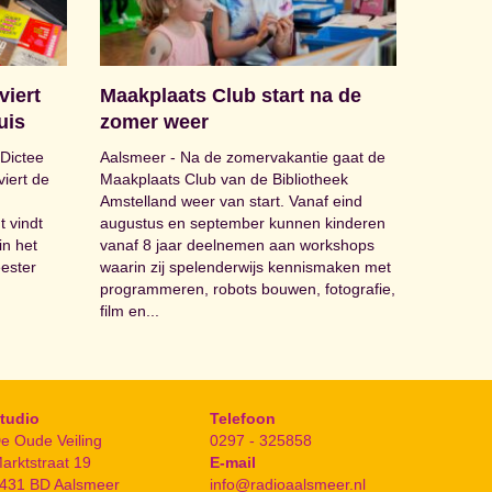
viert
Maakplaats Club start na de
uis
zomer weer
Dictee
Aalsmeer - Na de zomervakantie gaat de
viert de
Maakplaats Club van de Bibliotheek
Amstelland weer van start. Vanaf eind
 vindt
augustus en september kunnen kinderen
in het
vanaf 8 jaar deelnemen aan workshops
ester
waarin zij spelenderwijs kennismaken met
programmeren, robots bouwen, fotografie,
film en...
tudio
Telefoon
e Oude Veiling
0297 - 325858
arktstraat 19
E-mail
431 BD Aalsmeer
info@radioaalsmeer.nl