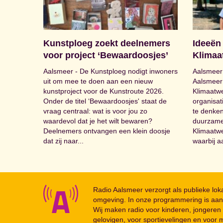
Kunstploeg zoekt deelnemers
Ideeën
voor project ‘Bewaardoosjes’
Klimaa
Aalsmeer - De Kunstploeg nodigt inwoners
Aalsmeer 
uit om mee te doen aan een nieuw
Aalsmeer 
kunstproject voor de Kunstroute 2026.
Klimaatw
Onder de titel ‘Bewaardoosjes' staat de
organisa
vraag centraal: wat is voor jou zo
te denken
waardevol dat je het wilt bewaren?
duurzame 
Deelnemers ontvangen een klein doosje
Klimaatwee
dat zij naar...
waarbij a
Radio Aalsmeer verzorgt als publieke lo
omgeving. In onze programmering is aan
Wij maken radio voor kinderen, jongeren 
gelovigen, voor sportievelingen en voor m