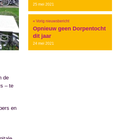
25 mei 2021
« Vorig nieuwsbericht
Opnieuw geen Dorpentocht
dit jaar
24 mei 2021
m de
s – te
bers en
gitale