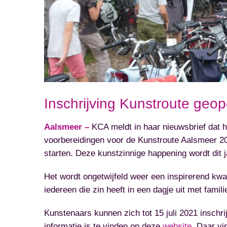
Inschrijving Kunstroute geo
Aalsmeer –
KCA meldt in haar nieuwsbrief dat 
voorbereidingen voor de Kunstroute Aalsmeer 20
starten. Deze kunstzinnige happening wordt dit
Het wordt ongetwijfeld weer een inspirerend kw
iedereen die zin heeft in een dagje uit met famili
Kunstenaars kunnen zich tot 15 juli 2021 inschr
informatie is te vinden op deze
website
. Daar vi