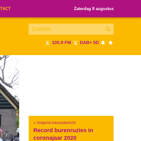
TACT
Zaterdag 8 augustus
105.9 FM
DAB+ 5D
Je luistert nu naar
uur 1 van x
«
Vorig uur
Volgend uur
»
» Volgend nieuwsbericht
Record burenruzies in
coronajaar 2020