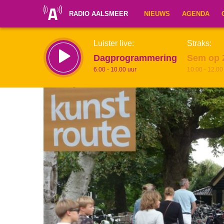
RADIO AALSMEER
NIEUWS
AGENDA
Luister live:
Straks:
Dagprogrammering
Sem op 
6.00 - 10.00 uur
10.00 - 12.00
Inklappen