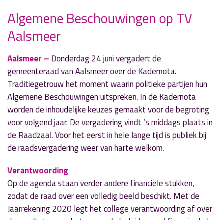
Algemene Beschouwingen op TV
» Volgend nieuwsbericht
Aalsmeer
Plannen voor woningen in de
Oosteindedriehoek
16 juni 2021
Aalsmeer –
Donderdag 24 juni vergadert de
gemeenteraad van Aalsmeer over de Kadernota.
« Vorig nieuwsbericht
Traditiegetrouw het moment waarin politieke partijen hun
Zwemmen tussen zeilschool en Waterfront kan
Algemene Beschouwingen uitspreken. In de Kadernota
nog steeds
worden de inhoudelijke keuzes gemaakt voor de begroting
16 juni 2021
voor volgend jaar. De vergadering vindt ‘s middags plaats in
de Raadzaal. Voor het eerst in hele lange tijd is publiek bij
de raadsvergadering weer van harte welkom.
Verantwoording
Op de agenda staan verder andere financiële stukken,
zodat de raad over een volledig beeld beschikt. Met de
Jaarrekening 2020 legt het college verantwoording af over