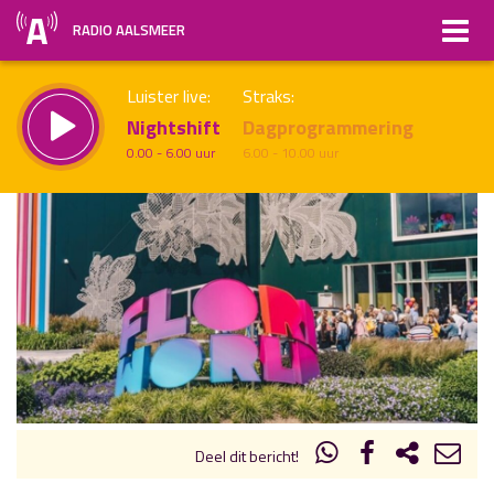
RADIO AALSMEER
Luister live:
Straks:
Nightshift
Dagprogrammering
0.00 - 6.00 uur
6.00 - 10.00 uur
uur 1 van x
Vorig uur
Volgend uur
Inklappen
Deel dit bericht!