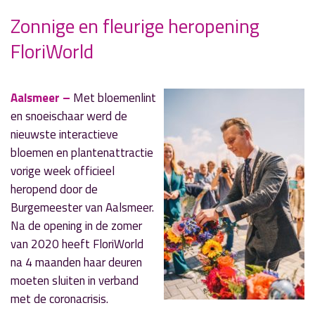
Zonnige en fleurige heropening
FloriWorld
» Volgend nieuwsbericht
Waterwolftunnel en Amstelaquaduct dicht
Aalsmeer –
Met bloemenlint
6 juli 2021
en snoeischaar werd de
nieuwste interactieve
« Vorig nieuwsbericht
Slechte waterkwaliteit Zwemsteiger Herenweg
bloemen en plantenattractie
1 juli 2021
vorige week officieel
heropend door de
Burgemeester van Aalsmeer.
Na de opening in de zomer
van 2020 heeft FloriWorld
na 4 maanden haar deuren
moeten sluiten in verband
met de coronacrisis.