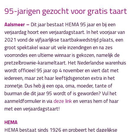
95-jarigen gezocht voor gratis taart
» Volgend nieuwsbericht
Aalsmeer –
Dit jaar bestaat HEMA 95 jaar en bij een
Lustrumlijst Top 300 toont veelzijdigheid
verjaardag hoort een verjaardagstaart. In het voorjaar van
19 oktober 2021
2021 vond de vijfjaarlijkse taartbakwedstrijd plaats, een
groot spektakel waar uit vele inzendingen en na zes
« Vorig nieuwsbericht
voorrondes een ultieme winnaar is gekozen, namelijk de
Veertig jaar bloemenfotografie samengebracht
pretzelbrownie-karameltaart. Het Nederlandse warenhuis
in Floribunda
wordt officieel 95 jaar op 4 november en viert dat met
18 oktober 2021
iedereen, maar zet haar leeftijdsgenoten extra in het
zonnetje. Dus heb jij een opa, oma, moeder, tante of
buurman die dit jaar 95 wordt of is geworden? Vul het
aanmeldformulier in via
deze link
en verras hem of haar
met een verjaardagstaart!
HEMA
HEMA bestaat sinds 1926 en probeert het dagelijkse