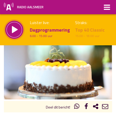
RADIO AALSMEER
Luister live:
Straks:
Dagprogrammering
Top 40 Classic
6.00 - 15.00 uur
15.00 - 18.00 uur
uur 1 van x
Vorig uur
Volgend uur
Inklappen
Deel dit bericht!