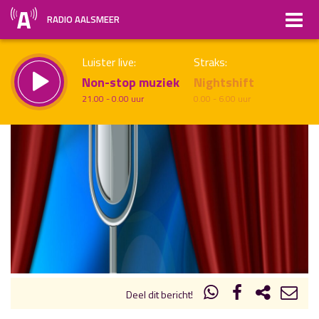
RADIO AALSMEER
Luister live:
Straks:
Non-stop muziek
Nightshift
21.00 - 0.00 uur
0.00 - 6.00 uur
uur 1 van x
Vorig uur
Volgend uur
Inklappen
Deel dit bericht!