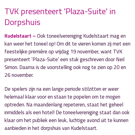
TVK presenteert 'Plaza-Suite' in
» Volgend nieuwsbericht
Dorpshuis
Fietser gewond op Oosteinderweg en weer
raak op Hornweg
5 oktober 2021
Kudelstaart –
Ook toneelvereniging Kudelstaart mag en
kan weer het toneel op! Om dit te vieren komen zij met een
« Vorig nieuwsbericht
feestelijke première op vrijdag 19 november, want TVK
Theater Aalsmeer compleet verbouwd
presenteert ‘Plaza-Suite’ een stuk geschreven door Neil
voor 'ONE de Musical'
Simon. Daarna is de voorstelling ook nog te zien op 20 en
4 oktober 2021
26 november.
De spelers zijn na een lange periode stilzitten er weer
helemaal klaar voor en staan te popelen om te mogen
optreden. Na maandenlang repeteren, staat het geheel
inmiddels als een hotel! De toneelvereniging staat dan ook
klaar om het publiek een leuk, luchtige avond uit te kunnen
aanbieden in het dorpshuis van Kudelstaart.