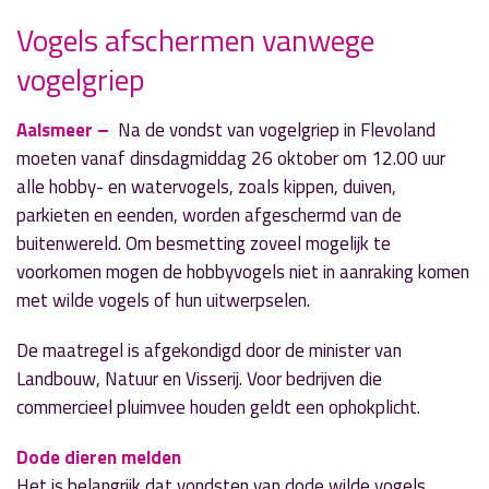
Vogels afschermen vanwege
vogelgriep
» Volgend nieuwsbericht
Kinderburgemeester Anne ‘strijdt’ tegen
zwerfafval
Aalsmeer –
Na de vondst van vogelgriep in Flevoland
26 oktober 2021
moeten vanaf dinsdagmiddag 26 oktober om 12.00 uur
alle hobby- en watervogels, zoals kippen, duiven,
« Vorig nieuwsbericht
parkieten en eenden, worden afgeschermd van de
Campagne voor gft scheiden: GFT WEL
buitenwereld. Om besmetting zoveel mogelijk te
26 oktober 2021
voorkomen mogen de hobbyvogels niet in aanraking komen
met wilde vogels of hun uitwerpselen.
De maatregel is afgekondigd door de minister van
Landbouw, Natuur en Visserij. Voor bedrijven die
commercieel pluimvee houden geldt een ophokplicht.
Dode dieren melden
Het is belangrijk dat vondsten van dode wilde vogels