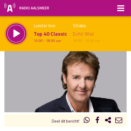
RADIO AALSMEER
Luister live:
Straks:
Top 40 Classic
Echt Wel
15.00 - 18.00 uur
18.00 - 19.00 uur
uur 1 van x
Vorig uur
Volgend uur
Inklappen
Deel dit bericht!