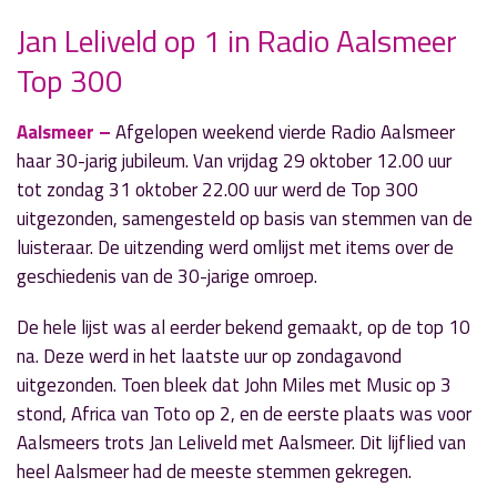
Jan Leliveld op 1 in Radio Aalsmeer
» Volgend nieuwsbericht
Top 300
Nat herfstweertje bij Halloween-activiteiten
Aalsmeer Centrum
2 november 2021
Aalsmeer –
Afgelopen weekend vierde Radio Aalsmeer
haar 30-jarig jubileum. Van vrijdag 29 oktober 12.00 uur
« Vorig nieuwsbericht
tot zondag 31 oktober 22.00 uur werd de Top 300
Hornmeerders krijgen gratis advies
uitgezonden, samengesteld op basis van stemmen van de
energiebesparing
luisteraar. De uitzending werd omlijst met items over de
1 november 2021
geschiedenis van de 30-jarige omroep.
De hele lijst was al eerder bekend gemaakt, op de top 10
na. Deze werd in het laatste uur op zondagavond
uitgezonden. Toen bleek dat John Miles met Music op 3
stond, Africa van Toto op 2, en de eerste plaats was voor
Aalsmeers trots Jan Leliveld met Aalsmeer. Dit lijflied van
heel Aalsmeer had de meeste stemmen gekregen.