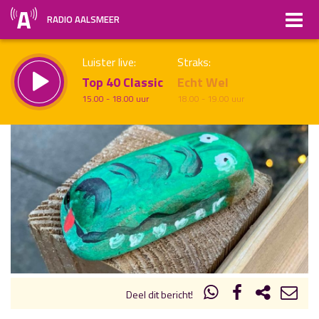
RADIO AALSMEER
Luister live:
Straks:
Top 40 Classic
Echt Wel
15.00 - 18.00 uur
18.00 - 19.00 uur
uur 1 van x
Vorig uur
Volgend uur
Inklappen
Deel dit bericht!