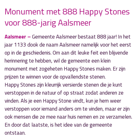
Monument met 888 Happy Stones
voor 888-jarig Aalsmeer
» Volgend nieuwsbericht
Ook Kudelstaart heeft een wijkblad
9 november 2021
Aalsmeer –
Gemeente Aalsmeer bestaat 888 jaar! In het
jaar 1133 dook de naam Aalsmeer namelijk voor het eerst
« Vorig nieuwsbericht
op in de geschiedenis. Om aan dit leuke feit een blijvende
Burgemeester sluit woning na vondst
herinnering te hebben, wil de gemeente een klein
hennepkwekerij
monument met zogeheten Happy Stones maken. Er zijn
8 november 2021
prijzen te winnen voor de opvallendste stenen.
Happy Stones zijn kleurrijk versierde stenen die je kunt
verstoppen in de natuur of op straat zodat anderen ze
vinden. Als je een Happy Stone vindt, kun je hem weer
verstoppen voor iemand anders om te vinden, maar er zijn
ook mensen die ze mee naar huis nemen en ze verzamelen.
En door dat laatste, is het idee van de gemeente
ontstaan.